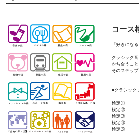
コース
「好きになる
クラシック音
かち合うこと
そのステップ
■クラシック
検定①
検定②
検定③
検定④
検定⑤