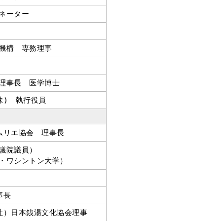
ネーター
機構 専務理事
理事長 医学博士
株) 執行役員
ムリエ協会 理事長
議院議員）
・ワシントン大学）
事長
社）日本銭湯文化協会理事