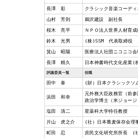
長澤 彩
クラシック音楽コーディ
山村 芳則
鵜沢建設 副社長
桜木 亮平
ＮＰＯ法人世界人材育成
鈴木 光男
(株)SSM 代表取締役
箕山 昭陽
医療法人社団ニコニコ会
長澤 精久
日本神書時代文化産業(
評議委員一覧
役職
田中 泰
(財）日本クラシックソ
元外務大臣政務官（前参
浜田 和幸
政治学博士（米ジョージ
塩田 清二
星薬科大学特任教授
片山 虎之介
(社）日本蕎麦保存会理
町田 忍
庶民文化研究所所長 (