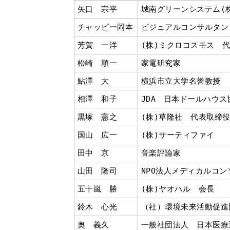
矢口 宗平
城南グリーンシステム(
チャッピー岡本
ビジュアルコンサルタン
芳賀 一洋
(株)ミクロコスモス 
松崎 順一
家電研究家
鮎澤 大
横浜市立大学名誉教授
相澤 和子
JDA 日本ドールハウ
黒塚 憲之
(株)草隆社 代表取締
国山 広一
(株)サーティファイ
田中 京
音楽評論家
山田 隆司
NPO法人メディカルコ
五十嵐 勝
(株)ヤオハル 会長
鈴木 心光
（社）環境未来活動促進
奥 義久
一般社団法人 日本医療