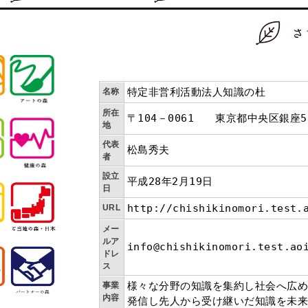
特定非営利活動法人知識の杜
名称
所在
〒104－0061 東京都中央区銀座5
地
代表
松島秀夫
者
設立
平成28年2月19日
日
http://chishikinomori.test.
URL
メー
ルア
info@chishikinomori.test.ao
ドレ
ス
様々な分野の知識を集約し社会へ広
事業
内容
発信し先人から受け継いだ知識を未