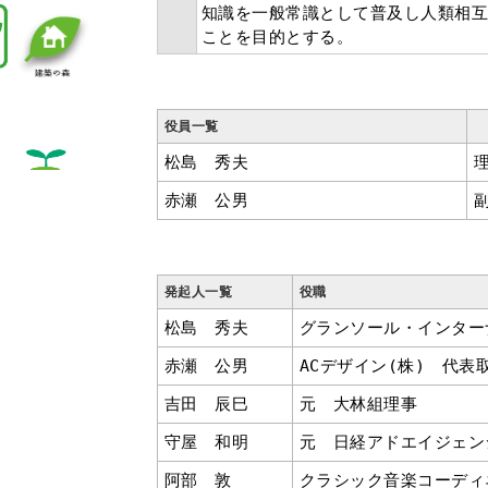
知識を一般常識として普及し人類相
ことを目的とする。
役員一覧
松島 秀夫
赤瀬 公男
発起人一覧
役職
松島 秀夫
グランソール・インター
赤瀬 公男
ACデザイン(株) 代表
吉田 辰巳
元 大林組理事
守屋 和明
元 日経アドエイジェン
阿部 敦
クラシック音楽コーディ