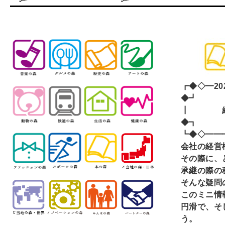
┏◆◇━20
◆┛
┃ 経
◆┓
┗◆◇━━
会社の経営
その際に、
承継の際の
そんな疑問
このミニ情
円滑で、そ
う。