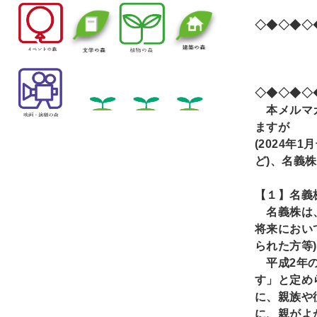
◇◆◇◆◇
名義
◇◆◇◆◇
本メルマガ
ますが
(2024
年1
月
ど)
、名義株
【１】名義
名義株は、
将来におい
られた方等)
平成2
年
す」と定め
に、親族や
に、親がよ