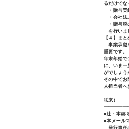
るだけでな
・贈与契
・会社法上
・贈与税
を行いま
【４】まと
事業承継を
重要です。
年末年始で
に、いま一
がでしょう
その中でお
人担当者へ
（
咲来）
━━━━━
■辻・本郷
■本メール
発行責任