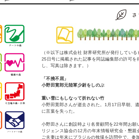
（※以下は株式会社 財界研究所が発行している
25日号に掲載された記事を同誌編集部の許可を
し、写真は除きます。）
「不撓不屈」
小野田寛郎元陸軍少尉をしのぶ
重い雪にもしなって折れない竹
小野田寛郎さんが逝去された。1月17日早朝、
に言葉を失った。
小野田さんに創設時より名誉顧問を22年間お願
リジェンス協会の12月の年末情報研究会・懇親
ご夫妻は年末にブラジルの牧場を訪問中で、参