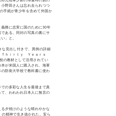
寛郎元陸軍少尉の帰還時のあの
・小野田さんは忘れ去られつつ
通の手紙が青少年を含めて外国か
義務に忠実に国のために30年
鑑である。同封の写真の裏にサ
たい」と。
きな見出し付きで、異例の詳細
 Ｔｈｉｒｔｙ Ｙｅａｒｓ
学校の教材として活用されてい
の本が米国人に購入され、海軍
本の防衛大学校で教科書に使わ
本での多彩な人生を最後まで真
って、われわれ日本人に無言の
える夕焼けのような晴れやかな
」の精神で生き抜かれた。安ら