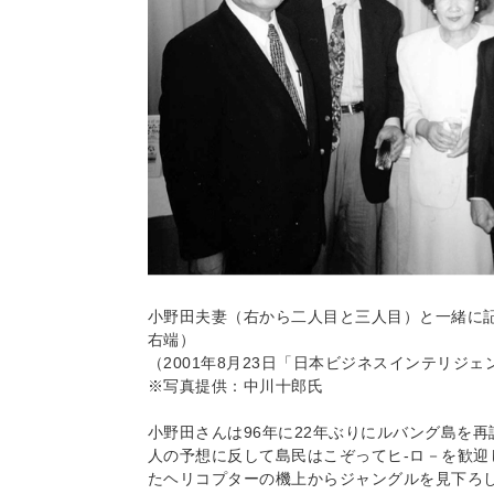
小野田夫妻（右から二人目と三人目）と一緒に
右端）
（2001年8月23日「日本ビジネスインテリジ
※写真提供：中川十郎氏
小野田さんは96年に22年ぶりにルバング島を
人の予想に反して島民はこぞってヒ‐ロ－を歓迎
たヘリコプターの機上からジャングルを見下ろ