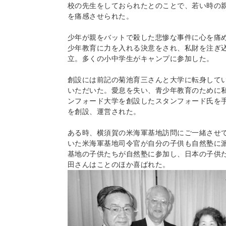
校の先生をしておられたとのことで、若い時の
を痛感させられた。
少年が親をバットで殺した悲惨な事件に心を痛
少年教育に力を入れる決意をされ、私財を注ぎ
立。多くの小中学生がキャンプに参加した。
創設には前記の菊池育三さんと大学に転身して
いただいた。愛息を失い、青少年教育のために
ンフォード大学
を創設したスタンフォード氏を
を創設、運営された。
ある時、横須賀の米海軍基地訪問にご一緒させ
いた米海軍基地司令官が自分の子供も自然塾に
基地の子供たちが自然塾に参加し、日本の子供
田さんはことのほか喜ばれた。