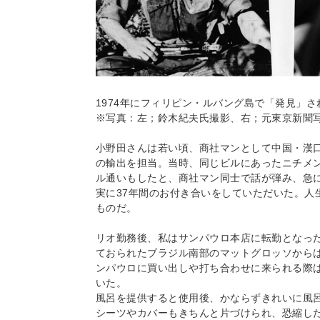
1974年にフィリピン・ルバング島で「発見」
※写真：左；鈴木紀夫氏撮影、右；元東京新聞
小野田さんは若い頃、商社マンとして中国・漢
の輸出を担当。当時、同じビルにあったニチメ
ル通いもしたと、商社マン同士で話が弾み、急
実に37年間のお付き合いをしていただいた。人
ものだ。
リオ勤務後、私はサンパウロ本店に転勤となっ
ておられたブラジル南部のマットグロッソから
ンパウロに買い出しや打ち合わせに来られる際
いた。
風呂を提供すると使用後、かならずきれいに風
シーツやカバーもきちんと片づけられ、恐縮し