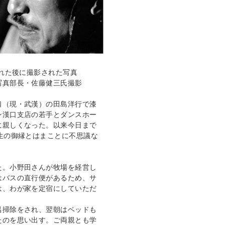
された後に撮影された写真
写真部長・佐藤健三氏撮影
口（現・武漢）の田島洋行で漆
ン漢口支店の若手とダンスホー
に親しくなった。以来今日まで
生の御縁とはまことに不思議な
た。小野田さんが牧場を経営し
はバスの直行便があるため、サ
は、わが家を定宿にしていただ
呂掃除をされ、翌朝はベッドも
たのを思い出す。ご両親とも学