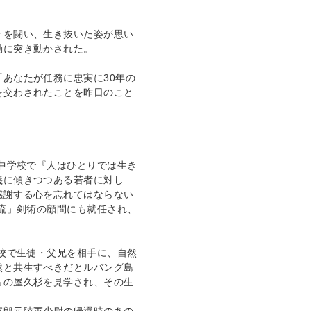
々を闘い、生き抜いた姿が思い
動に突き動かされた。
あなたが任務に忠実に30年の
を交わされたことを昨日のこと
山中学校で『人はひとりでは生き
義に傾きつつある若者に対し
感謝する心を忘れてはならない
顕流」剣術の顧問にも就任され、
学校で生徒・父兄を相手に、自然
然と共生すべきだとルバング島
らの屋久杉を見学され、その生