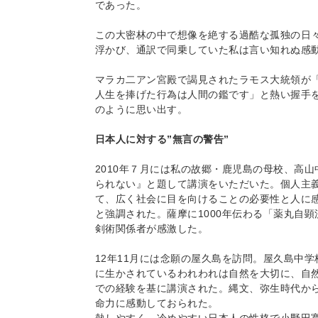
であった。
この大密林の中で想像を絶する過酷な孤独の日
浮かび、通訳で同乗していた私は言い知れぬ感
マラカ二アン宮殿で謁見されたラモス大統領が「
人生を捧げた行為は人間の鑑です」と熱い握手
のように思い出す。
日本人に対する”無言の警告”
2010年７月には私の故郷・鹿児島の母校、高
られない』と題して講演をいただいた。個人主
て、広く社会に目を向けることの必要性と人に
と強調された。薩摩に1000年伝わる「薬丸自
剣術関係者が感激した。
12年11月には念願の屋久島を訪問。屋久島中
に生かされているわれわれは自然を大切に、自
での経験を基に講演された。縄文、弥生時代か
命力に感動しておられた。