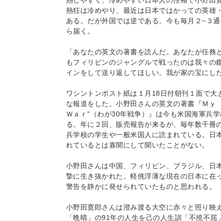
熱しやすく、冷めやすい日本人の性格で小野田
熱狂は冷めやり、最近は日本ではかっての英雄
ある。だが外国では逆である。今も毎月２~３
ら届く。
「あなたの英文の著書を読んだ。あなたが任務と
もフィリピンのジャングルで戦ったのは我々の
インをして送り返してほしい。我が家の宝にし
ワシントンポスト紙は１月18日付朝刊１面で大
な報道をした。小野田さんの英文の著書『Ｍｙ
Ｗａｒ”（わが30年戦争）』は今も米国海軍兵
る。年に２回、販売報告が来るが、毎年数千冊
兵学校の学生や一般米国人に読まれている。日
れているとは寡聞にして聞いたことがない。
小野田さんは中国、フィリピン、ブラジル、日
摯に生き抜かれた。軽佻浮薄な現在の日本に在
警告を静かに発せられていたものと思われる。
小野田寛郎さんは澄み渡る大空に赤々と照り映
「晩晴」の91年の人生を己の人生訓「不撓不屈