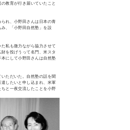
親の教育が行き届いていたこと
められ、小野田さんは日本の青
込み、「
小野田自然塾
」を設
いた私も微力ながら協力させて
私財を投げうって名門、米
スタ
手本にして小野田さんは自然塾
ていただいた。自然塾の話を聞
派遣したいと申し込まれ、米軍
たちと一夜交流したことを小野