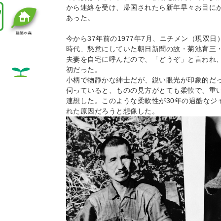
から連絡を受け、帰国されたら新年早々お目に
あった。
今から37年前の1977年7月、ニチメン（現双
時代、懇意にしていた朝日新聞の故・菊池育三
夫妻を自宅に呼んだので、「どうぞ」と言われ
初だった。
小柄で物静かな紳士だが、鋭い眼光が印象的だ
伺っていると、ものの見方がとても柔軟で、重
連想した。このような柔軟性が30年の過酷なジ
れた原因だろうと想像した。