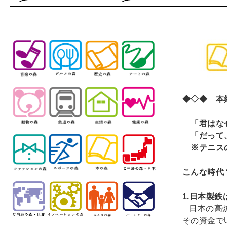
◆◇◆ 本郷
「君はなぜ
「だって、
※テニス
（
こんな時代？
1.
日本製鉄
日本の高
その資金で