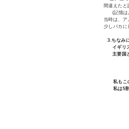
間違えたと
(記憶
当時は、ア
少しバカに
3.
ちなみ
イギリス(
主要国と
ほ
私もこの
私は5割