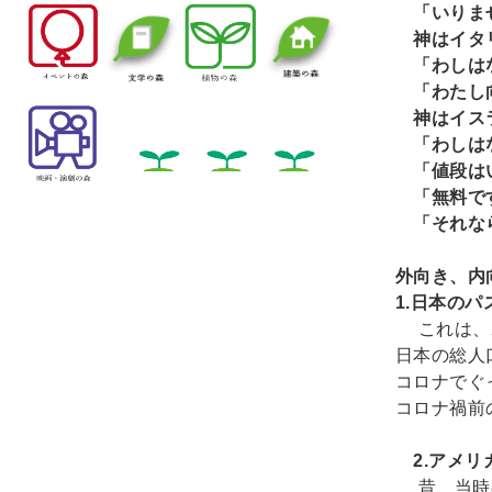
「いりま
神はイタ
「わしはな
「わたし向
神はイスラ
「わしはな
「値段は
「無料で
「それな
（
外向き、内向
1.
日本のパス
これは、
日本の総人
コロナでぐ
コロナ禍前の
2.アメリ
昔、当時