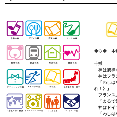
◆◇◆ 本郷
十戒
神は戒律を
神はフラン
「わしはな
れ！》」
フランス
「まるで
神はドイ
「わしはな