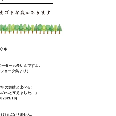
◆◇◆
ーターも多いんですよ。」
より）
昨年の実績と比べる）
ものへと変えました。」
6/3/16)
ければなりません。