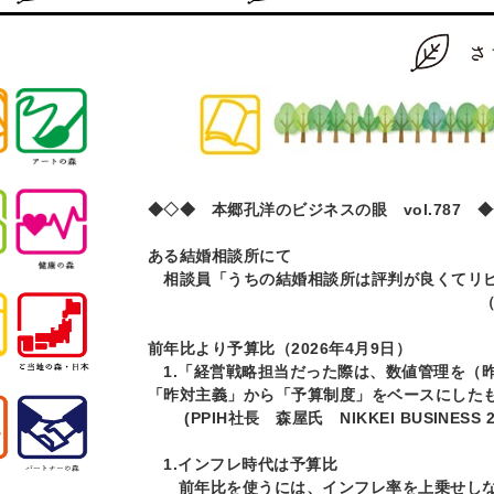
◆◇◆ 本郷孔洋のビジネスの眼 vol.787 
ある結婚相談所にて
相談員「うちの結婚相談所は評判が良くてリピ
（ジョーク集
前年比より予算比（2026年4月9日）
1.「経営戦略担当だった際は、数値管理を（
「昨対主義」から「予算制度」をベースにした
(PPIH社長 森屋氏 NIKKEI BUSINESS 202
1.インフレ時代は予算比
前年比を使うには、インフレ率を上乗せしな