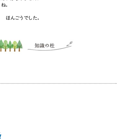
うね。
した。