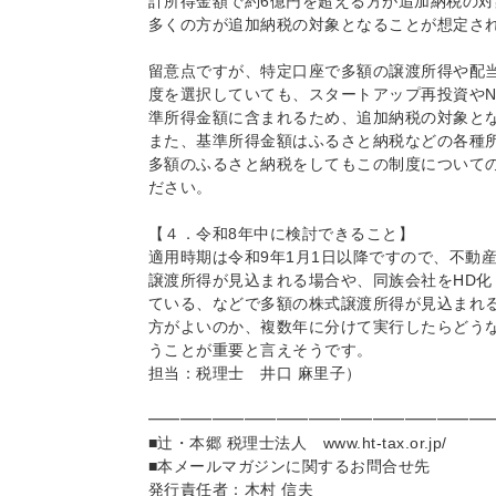
計所得金額で約6億円を超える方が追加納税の
多くの方が追加納税の対象となることが想定さ
留意点ですが、特定口座で多額の譲渡所得や配
度を選択していても、スタートアップ再投資やN
準所得金額に含まれるため、追加納税の対象と
また、基準所得金額はふるさと納税などの各種
多額のふるさと納税をしてもこの制度について
ださい。
【４．令和8年中に検討できること】
適用時期は令和9年1月1日以降ですので、不動
譲渡所得が見込まれる場合や、同族会社をHD化
ている、などで多額の株式譲渡所得が見込まれ
方がよいのか、複数年に分けて実行したらどう
うことが重要と言えそうです。
担当：税理士 井口 麻里子）
━━━━━━━━━━━━━━━━━━━━━
■辻・本郷 税理士法人 www.ht-tax.or.jp/
■本メールマガジンに関するお問合せ先
発行責任者：木村 信夫