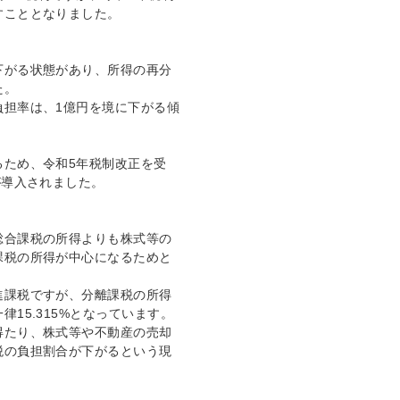
すこととなりました。
下がる状態があり、所得の再分
た。
負担率は、1億円を境に下がる傾
るため、令和5年税制改正を受
が導入されました。
総合課税の所得よりも株式等の
課税の所得が中心になるためと
進課税ですが、分離課税の所得
15.315%となっています。
得たり、株式等や不動産の売却
税の負担割合が下がるという現