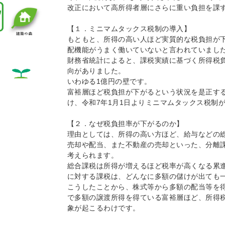
改正において高所得者層にさらに重い負担を課
【１．ミニマムタックス税制の導入】
もともと、所得の高い人ほど実質的な税負担が
配機能がうまく働いていないと言われていまし
財務省統計によると、課税実績に基づく所得税
向がありました。
いわゆる1億円の壁です。
富裕層ほど税負担が下がるという状況を是正す
け、令和7年1月1日よりミニマムタックス税制
【２．なぜ税負担率が下がるのか】
理由としては、所得の高い方ほど、給与などの
売却や配当、また不動産の売却といった、分離
考えられます。
総合課税は所得が増えるほど税率が高くなる累
に対する課税は、どんなに多額の儲けが出ても一律
こうしたことから、株式等から多額の配当等を
で多額の譲渡所得を得ている富裕層ほど、所得
象が起こるわけです。