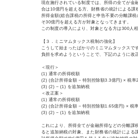
現在施行されている制度では、所得の全てが金
合は10億円を超える方、財務省の統計による課
所得金額(総合課税の所得と申告不要の分離課税
そ30億円を超える方が対象となってきます。
この制度の導入により、対象となる方は300人
【３．ミニマムタックス税制の強化】
こうして始まったばかりのミニマムタックスで
負担を求めようということで、下記のように改
＜現行＞
(1) 通常の所得税額
(2) (合計所得金額 − 特別控除額3.3億円) × 税率2
(3) (2) − (1) を追加納税
＜改正案＞
(1) 通常の所得税額
(2) (合計所得金額 − 特別控除額1.65億円) × 税
(3) (2) − (1) を追加納税
これにより、所得全てが金融所得などの分離課税
ると追加納税の対象、また財務省の統計による