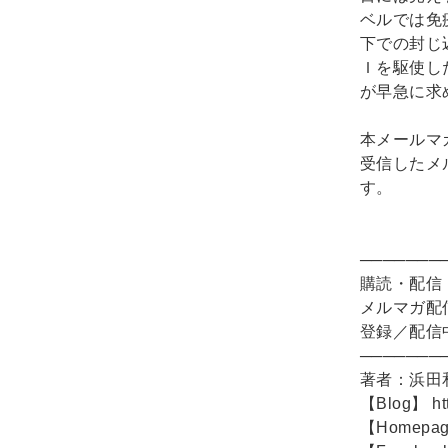
ベルでは免
下での封じ
Ｉを駆使し
が早急に求
本メールマ
受信したメ
す。
───────
購読・配信
メルマガ配信
登録／配信
───────
著者：浜田
【Blog】
h
【Homepa