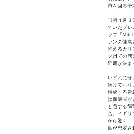
市を回る予
当初４月３
ていたプレ
ラブ「MI
ァンの健康
抱えるカリ
ク州での感
延期が決ま
いずれにせ
続けており
構成する緊
は保健省が
と題する衝
合、イギリ
から驚く。
度が想定さ