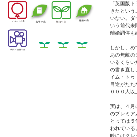
「英国版ト
きたという
いない。ダ
いう前代未
離婚調停も
しかし、め
あの無敵の
いるくらい
の書き直し
イム・トゥ
目途がたた
０００人以
実は、４月
のプレミア
とっては５
われている
映にはクレ