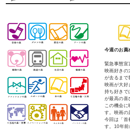
今週のお薦
緊急事態宣
映画好きの
が去るまで
映画が大好
持ち好きで
が最高の喜
この機会に
す。映画の
今回は「首
す。10年