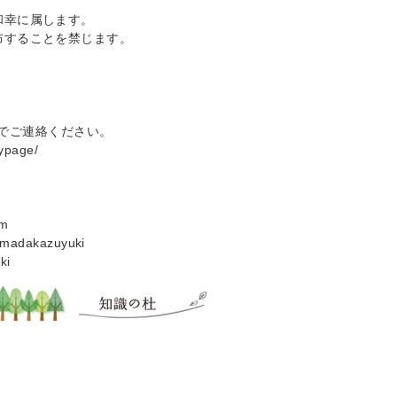
和幸に属します。
布することを禁じます。
─
m までご連絡ください。
mypage/
─
om
amadakazuyuki
ki