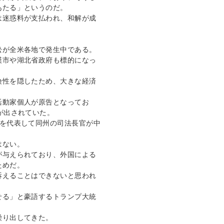
あたる」というのだ。
は迷惑料が支払われ、和解が成
訟が全米各地で発生中である。
漢市や湖北省政府も標的になっ
険性を隠したため、大きな経済
活動家個人が原告となってお
が出されていた。
府を代表して同州の司法長官が中
はない。
が与えられており、外国による
ためだ。
訴えることはできないと思われ
せる」と豪語するトランプ大統
繰り出してきた。