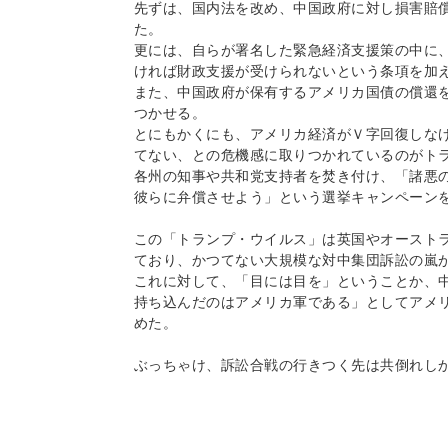
先ずは、国内法を改め、中国政府に対し損害賠
た。
更には、自らが署名した緊急経済支援策の中に
ければ財政支援が受けられないという条項を加
また、中国政府が保有するアメリカ国債の償還
つかせる。
とにもかくにも、アメリカ経済がＶ字回復しなけ
てない、との危機感に取りつかれているのがト
各州の知事や共和党支持者を焚き付け、「諸悪
彼らに弁償させよう」という選挙キャンペーン
この「トランプ・ウイルス」は英国やオースト
ており、かつてない大規模な対中集団訴訟の嵐
これに対して、「目には目を」ということか、
持ち込んだのはアメリカ軍である」としてアメ
めた。
ぶっちゃけ、訴訟合戦の行きつく先は共倒れし