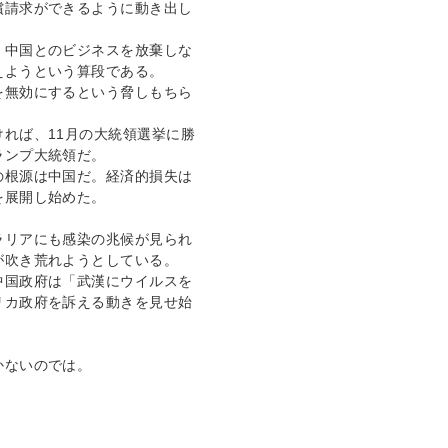
償請求ができるように動き出し
、中国とのビジネスを放棄しな
えようという算段である。
を無効にするという脅しもちら
れば、11月の大統領選挙に勝
ランプ大統領だ。
の根源は中国だ。経済的損失は
を展開し始めた。
ラリアにも感染の兆候が見られ
が吹き荒れようとしている。
中国政府は「武漢にウイルスを
リカ政府を訴える動きを見せ始
かないのでは。