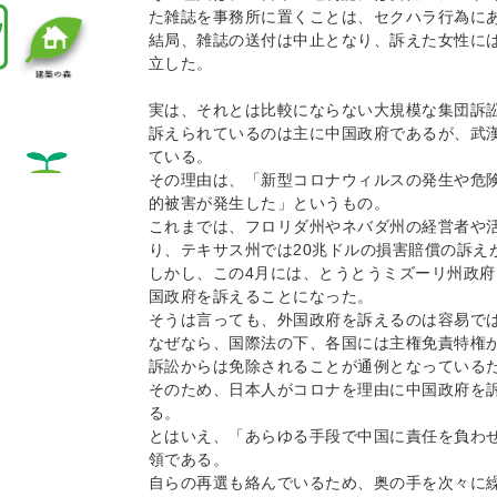
た雑誌を事務所に置くことは、セクハラ行為に
結局、雑誌の送付は中止となり、訴えた女性に
立した。
実は、それとは比較にならない大規模な集団訴
訴えられているのは主に中国政府であるが、武
ている。
その理由は、「新型コロナウィルスの発生や危
的被害が発生した」というもの。
これまでは、フロリダ州やネバダ州の経営者や
り、テキサス州では20兆ドルの損害賠償の訴え
しかし、この4月には、とうとうミズーリ州政
国政府を訴えることになった。
そうは言っても、外国政府を訴えるのは容易で
なぜなら、国際法の下、各国には主権免責特権
訴訟からは免除されることが通例となっている
そのため、日本人がコロナを理由に中国政府を
る。
とはいえ、「あらゆる手段で中国に責任を負わ
領である。
自らの再選も絡んでいるため、奥の手を次々に