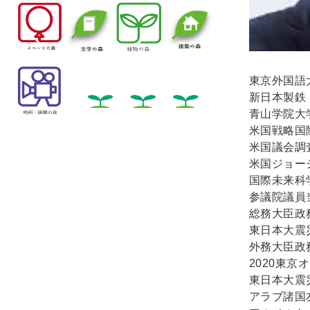
東京外国語
新日本製鉄
青山学院大
米国戦略国
米国議会調
米国ジョー
国際未来科
参議院議員
総務大臣政
東日本大震
外務大臣政
2020東
東日本大震
アラブ諸国