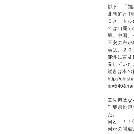
以下 「知
北朝鮮と中
０メートル
では山麓で
鮮、中国、
不安の声が
実は、２０
能性に言及
発していた
続きは本の
http://chis
id=540&na
②先週はな
千葉県松戸
た。
何と！！！
何かの間違