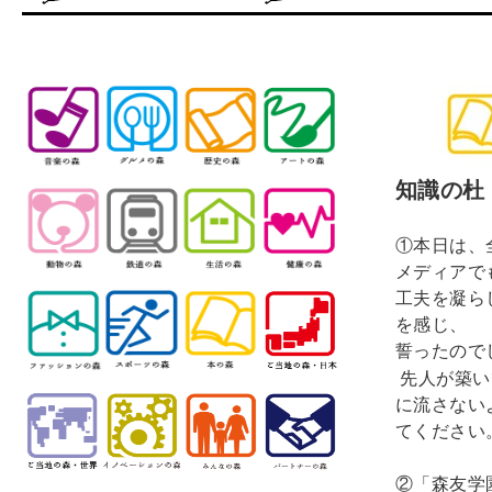
知識の杜
①本日は、
メディアで
工夫を凝ら
を感じ、
誓ったので
先人が築い
に流さない
てください
②「森友学