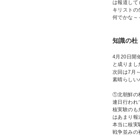
は報道して
キリストの
何でかな～
知識の杜
4
20
月
日開
と成りまし
7
次回は
月
素晴らしい
①北朝鮮の
連日行われ
核実験のも
はあまり報
本当に核実
戦争並みの