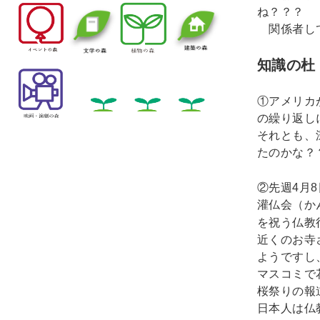
ね？？？
関係者して
知識の杜
①アメリカ
の繰り返し
それとも、
たのかな？
4
8
②先週
月
灌仏会（か
を祝う仏教
近くのお寺
ようですし
マスコミで
桜祭りの報
日本人は仏