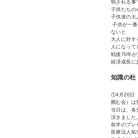
明される事
子供たちの
子供達の大
子供が一番
ないと
大人に対す
人になって
70
戦後
年が
経済成長に
知識の杜
4
20
①
月
日
囲む会）は
当日は、各
頂きました
前半のプレ
医療法人拓