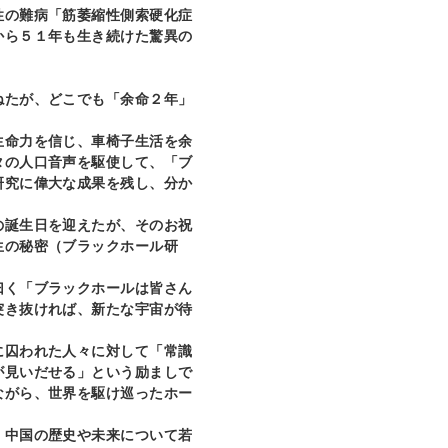
の難病「筋萎縮性側索硬化症
から５１年も生き続けた驚異の
たが、どこでも「余命２年」
生命力を信じ、車椅子生活を余
タの人口音声を駆使して、「ブ
研究に偉大な成果を残し、分か
。
の誕生日を迎えたが、そのお祝
生の秘密（ブラックホール研
曰く「ブラックホールは皆さん
突き抜ければ、新たな宇宙が待
囚われた人々に対して「常識
が見いだせる」という励ましで
ながら、世界を駆け巡ったホー
中国の歴史や未来について若