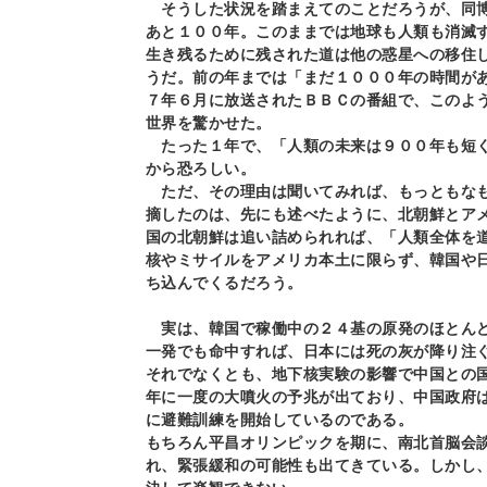
そうした状況を踏まえてのことだろうが、同博
あと１００年。このままでは地球も人類も消滅
生き残るために残された道は他の惑星への移住
うだ。前の年までは「まだ１０００年の時間が
７年６月に放送されたＢＢＣの番組で、このよ
世界を驚かせた。
たった１年で、「人類の未来は９００年も短く
から恐ろしい。
ただ、その理由は聞いてみれば、もっともなも
摘したのは、先にも述べたように、北朝鮮とア
国の北朝鮮は追い詰められれば、「人類全体を
核やミサイルをアメリカ本土に限らず、韓国や
ち込んでくるだろう。
実は、韓国で稼働中の２４基の原発のほとん
一発でも命中すれば、日本には死の灰が降り注
それでなくとも、地下核実験の影響で中国との
年に一度の大噴火の予兆が出ており、中国政府
に避難訓練を開始しているのである。
もちろん平昌オリンピックを期に、南北首脳会
れ、緊張緩和の可能性も出てきている。しかし