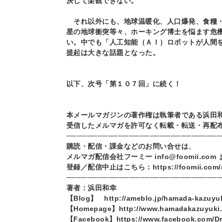
決して楽観できない。
それ以外にも、地球温暖化、人口爆発、食糧・
星の地球衝突等々、ホーキング博士を悩ます危
い。中でも「人工知能（ＡＩ）ロボットが人間
提起は大きな話題となった。
以下、次号「第１０７回」に続く！
本メールマガジンの著作権は執筆者である浜田
受信したメルマガを許可なく転載・転送・再配
─────────────────────────────
購読・配信・課金などのお問い合せは、
メルマガ配信会社フーミー info@foomii.com
登録／配信中止はこちら：https://foomii.com/
─────────────────────────────
著者：浜田和幸
【Blog
】 http://ameblo.jp/hamada-kazuyu
【Homepage
】http://www.hamadakazuyuki
【Facebook
】https://www.facebook.com/D