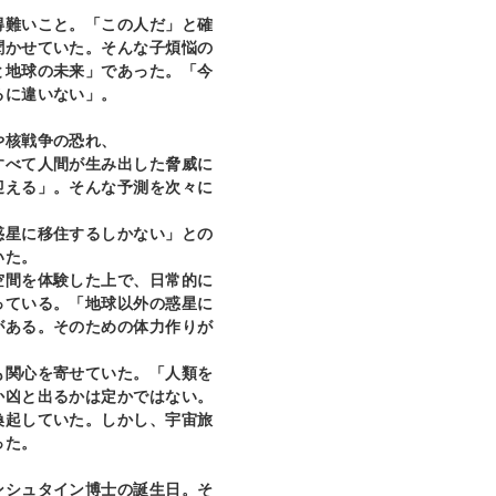
難いこと。「この人だ」と確
聞かせていた。そんな子煩悩の
と地球の未来」であった。「今
るに違いない」。
や核戦争の恐れ、
すべて人間が生み出した脅威に
迎える」。そんな予測を次々に
星に移住するしかない」との
いた。
空間を体験した上で、日常的に
っている。「地球以外の惑星に
がある。そのための体力作りが
関心を寄せていた。「人類を
か凶と出るかは定かではない。
喚起していた。しかし、宇宙旅
った。
シュタイン博士の誕生日。そ