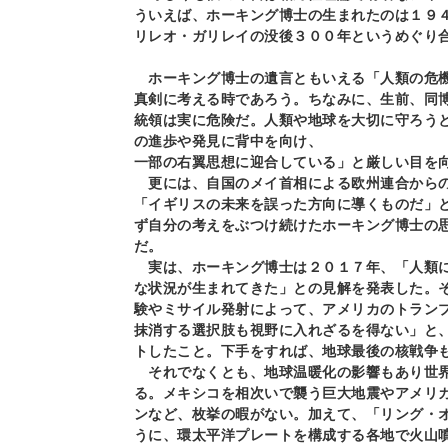
ういえば、ホーキング博士の生まれたのは１９
リレオ・ガリレイの没後３００年というめぐり
ホーキング博士の遺言ともいえる「人類の危機
真剣に考える時であろう。ちなみに、生前、同
統領は実に危険だ。人類や地球を大切に守ろう
の進歩や発見に背中を向け、
一部の右翼思想に迎合している」と厳しい目を
更には、自国のメイ首相による欧州連合から
「イギリスの未来を誤った方向に導くものだ」
ず自分の考えをぶつけ続けたホーキング博士の
だ。
実は、ホーキング博士は２０１７年、「人類に
な状況が生まれてきた」との見解を発表した。
験やミサイル発射によって、アメリカのトラン
抹消する選択肢も視野に入れざるを得ない」と
トしたこと。下手をすれば、地球最後の核戦争
それでなくとも、地球温暖化の影響もあり世界
る。メキシコを相次いで襲う巨大地震やアメリ
ンなど、枚挙の暇がない。加えて、「リング・
うに、環太平洋プレートを構成する各地で火山