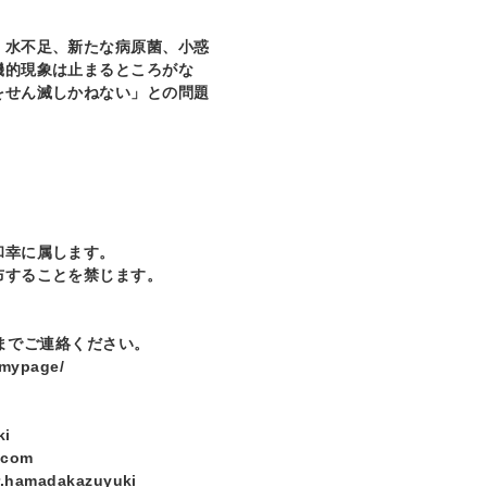
水不足、新たな病原菌、小惑
機的現象は止まるところがな
をせん滅しかねない」との問題
和幸に属します。
布することを禁じます。
─
までご連絡ください。
mypage/
─
ki
.com
r.hamadakazuyuki