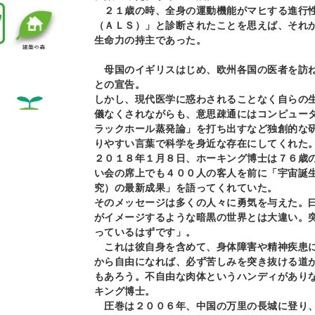
２１歳の時、全身の運動機能がマヒする進行性
（ＡＬＳ）」と診断されたことを思えば、それ
生命力の持主であった。
母国のイギリスはじめ、欧州各国の医者を訪ね
との宣告。
しかし、現代医学に惑わされることなく自らの
儀なくされながらも、意思疎通にはコンピュー
ラックホール蒸発論」を打ち出すなど独創的な
りやすい言葉で科学を身近な存在にしてくれた
２０１８年１月８日、ホーキング博士は７６歳
い会の席上でも４００人の客人を前に「宇宙誕
究）の最新成果」を語ってくれていた。
そのメッセージは多くの人々に勇気を与えた。
がイメージするような暗黒の世界とは大違い。
っているはずです」。
これは彼自身を含めて、身体障害や精神疾患に
から自由になれば、必ず苦しみを突き抜ける道
もあろう。不自由な肉体というハンディがあり
キング博士。
圧巻は２００６年、中国の万里の長城に登り、