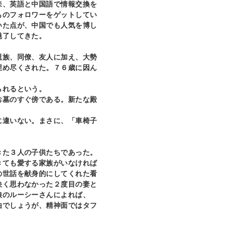
来、英語と中国語で情報交換を
ものフォロワーをゲットしてい
いた点が、中国でも人気を博し
魅了してきた。
族、同僚、友人に加え、大勢
埋め尽くされた。７６歳に因ん
られるという。
お墓のすぐ傍である。新たな殿
に違いない。まさに、「車椅子
た３人の子供たちであった。
きても愛する家族がいなければ
の世話を献身的にしてくれた看
快く思わなかった２度目の妻と
娘のルーシーさんによれば、
由でしょうが、精神面ではタフ