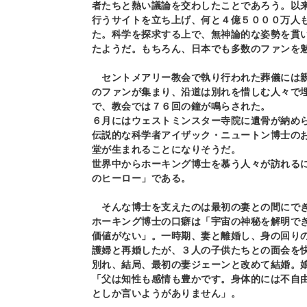
者たちと熱い議論を交わしたことであろう。以
行うサイトを立ち上げ、何と４億５０００万人
た。科学を探求する上で、無神論的な姿勢を貫
たようだ。もちろん、日本でも多数のファンを
セントメアリー教会で執り行われた葬儀には親
のファンが集まり、沿道は別れを惜しむ人々で
で、教会では７６回の鐘が鳴らされた。
６月にはウェストミンスター寺院に遺骨が納め
伝説的な科学者アイザック・ニュートン博士の
堂が生まれることになりそうだ。
世界中からホーキング博士を慕う人々が訪れる
のヒーロー」である。
そんな博士を支えたのは最初の妻との間にでき
ホーキング博士の口癖は「宇宙の神秘を解明で
価値がない」。一時期、妻と離婚し、身の回り
護婦と再婚したが、３人の子供たちとの面会を
別れ、結局、最初の妻ジェーンと改めて結婚。
「父は知性も感情も豊かです。身体的には不自
としか言いようがありません」。