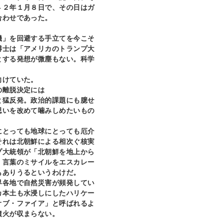
４２年１月８日で、その日はガ
合わせであった。
」を回避する手立てを今こそ
博士は「アメリカのトランプ大
とする発想が微塵もない。科学
向けていた。
の離脱決定には
と猛反発。政治的課題にも臆せ
思いを改めて噛みしめたいもの
とっても地球にとっても厄介
それは北朝鮮による相次ぐ核実
プ大統領が「北朝鮮を地上から
、言葉のミサイルをエスカレー
もありうるというわけだ。
各地で自然災害が頻発してい
カ本土も水浸しにしたハリケー
オブ・ファイア」と呼ばれるよ
噴火が収まらない。