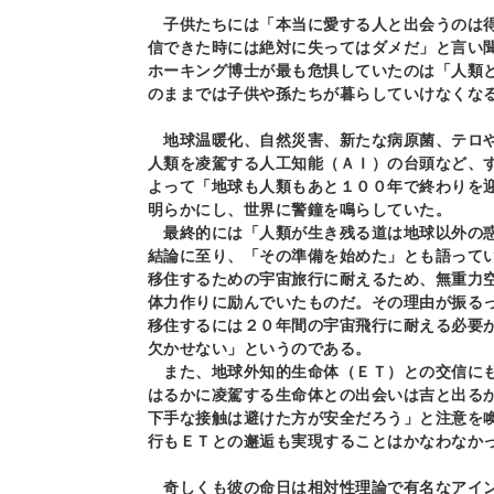
子供たちには「本当に愛する人と出会うのは得
信できた時には絶対に失ってはダメだ」と言い
ホーキング博士が最も危惧していたのは「人類
のままでは子供や孫たちが暮らしていけなくな
地球温暖化、自然災害、新たな病原菌、テロ
人類を凌駕する人工知能（ＡＩ）の台頭など、
よって「地球も人類もあと１００年で終わりを
明らかにし、世界に警鐘を鳴らしていた。
最終的には「人類が生き残る道は地球以外の惑
結論に至り、「その準備を始めた」とも語って
移住するための宇宙旅行に耐えるため、無重力
体力作りに励んでいたものだ。その理由が振る
移住するには２０年間の宇宙飛行に耐える必要
欠かせない」というのである。
また、地球外知的生命体（ＥＴ）との交信にも
はるかに凌駕する生命体との出会いは吉と出る
下手な接触は避けた方が安全だろう」と注意を
行もＥＴとの邂逅も実現することはかなわなか
奇しくも彼の命日は相対性理論で有名なアイン