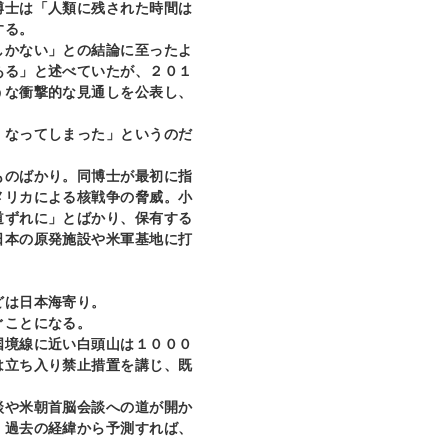
士は「人類に残された時間は
する。
しかない」との結論に至ったよ
ある」と述べていたが、２０１
うな衝撃的な見通しを公表し、
なってしまった」というのだ
のばかり。同博士が最初に指
メリカによる核戦争の脅威。小
道ずれに」とばかり、保有する
日本の原発施設や米軍基地に打
どは日本海寄り。
ぐことになる。
国境線に近い白頭山は１０００
は立ち入り禁止措置を講じ、既
談や米朝首脳会談への道が開か
、過去の経緯から予測すれば、