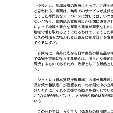
今後とも、地域経済の振興にとって、弁理士会
と思われる。当面は、無料でのサービスが提供
こうした専門的なアドバイスに対しては、いつ
ないだろう。知的総合支援窓口が全国に設置さ
によって地域の新たな産業の発展が確実なもの
地域で感じ取れるようになるわけで、そうした
ビスの対価も支払われる仕組みに制度設計を変
てくるはずだ。
と同時に、海外に広がる日本商品の模造品や海
で偽物を市場に投入する動きは、明らかな知的
冒涜するものであるため、政府としても毅然と
う。
ジェトロ（日本貿易振興機構）の海外事務所に
品対策の相談窓口が設置され、わが国の中小企
けたときに、それを支援する動きを強化してい
こ”の状況が続いており、わが国の知的財産が
いる。
この分野では、ＡＣＴＡ（偽造品の取引防止に