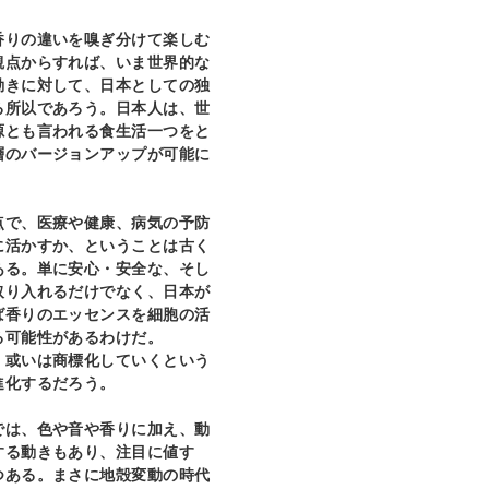
りの違いを嗅ぎ分けて楽しむ
観点からすれば、いま世界的な
動きに対して、日本としての独
る所以であろう。日本人は、世
源とも言われる食生活一つをと
層のバージョンアップが可能に
で、医療や健康、病気の予防
に活かすか、ということは古く
ある。単に安心・安全な、そし
取り入れるだけでなく、日本が
ば香りのエッセンスを細胞の活
る可能性があるわけだ。
、或いは商標化していくという
進化するだろう。
は、色や音や香りに加え、動
する動きもあり、注目に値す
つある。まさに地殻変動の時代