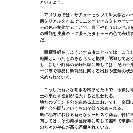
といえよう。
アメリカではマサチューセッツ工科大学とハー
康をリアルタイムでモニターできるタトゥーシ
ーの色が変化することで、血圧やｐｈのレベル
の機能を皮膚の上に張ったタトゥーの色で表現
だ。
商標登録をしようとする者にとっては、こうし
範囲といったものをきちんと把握、認識してお
も、新しい商標の登録出願に際しては、その中
ージ等で容易に新商品に関する出願や登録の状
求められている。
こうした新たな動きを踏まえた上で、今後は地
士の果たす役割が増大すると思われる。
地方のブランド化を進める上においても、全国
理士会の関与というものが益々求められる。
既に地方における新たなサービスや商品、特に
関しては、その商標登録等に際して無料で事前
の方々の存在が高く評価されている。