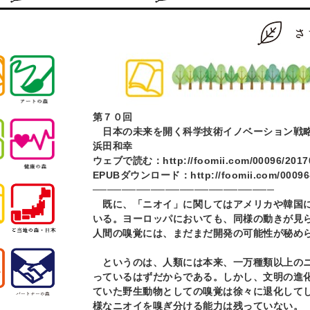
第７０回
日本の未来を開く科学技術イノベーション戦略
浜田和幸
ウェブで読む：
http://foomii.com/00096/201
EPUB
ダウンロード：
http://foomii.com/0009
─────────────────────────
既に、「ニオイ」に関してはアメリカや韓国に
いる。ヨーロッパにおいても、同様の動きが見
人間の嗅覚には、まだまだ開発の可能性が秘め
というのは、人類には本来、一万種類以上のニ
っているはずだからである。しかし、文明の進
ていた野生動物としての嗅覚は徐々に退化して
様なニオイを嗅ぎ分ける能力は残っていない。