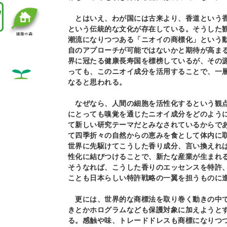
とはいえ、わが国には古来より、香道という香
という伝統的な文化が存在している。そうした
潮流になりつつある「ニオイの商標化」という
自のアプローチが可能ではないかと期待が高ま
界に冠たる健康長寿国を標榜しているが、その
っても、このニオイ成分を活用することで、一
なると思われる。
なぜなら、人間の細胞を活性化するという観点
にとっても嗅覚を通じたニオイ成分をどのよう
て新しい研究テーマだとみなされているからで
て四季折々の自然からの恵みを食として体内に
世界に先駆けてこうした香り成分、言い換えれ
性化に結びつけることで、新たな産業が生まれ
そうなれば、こうした香りのエッセンスを特許
ことも日本らしい特許戦略の一翼を担うものに
更には、世界的な商標法を取り巻く動きの中で
きとかホログラムなども保護対象に加えようと
る。感触や味、トレードドレスも商標になりつ