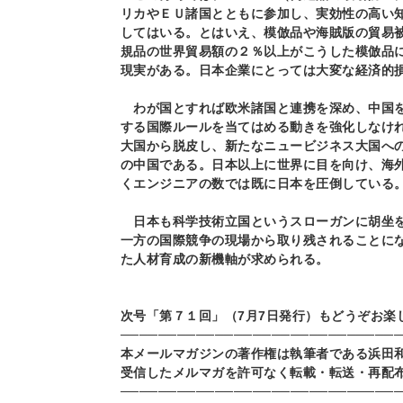
リカやＥＵ諸国とともに参加し、実効性の高い
してはいる。とはいえ、模倣品や海賊版の貿易
規品の世界貿易額の２％以上がこうした模倣品
現実がある。日本企業にとっては大変な経済的
わが国とすれば欧米諸国と連携を深め、中国を
する国際ルールを当てはめる動きを強化しなけ
大国から脱皮し、新たなニュービジネス大国へ
の中国である。日本以上に世界に目を向け、海
くエンジニアの数では既に日本を圧倒している
日本も科学技術立国というスローガンに胡坐を
一方の国際競争の現場から取り残されることに
た人材育成の新機軸が求められる。
次号「第７１回」（
7
月
7
日発行）もどうぞお楽
─────────────────────────────
本メールマガジンの著作権は執筆者である浜田
受信したメルマガを許可なく転載・転送・再配
─────────────────────────────