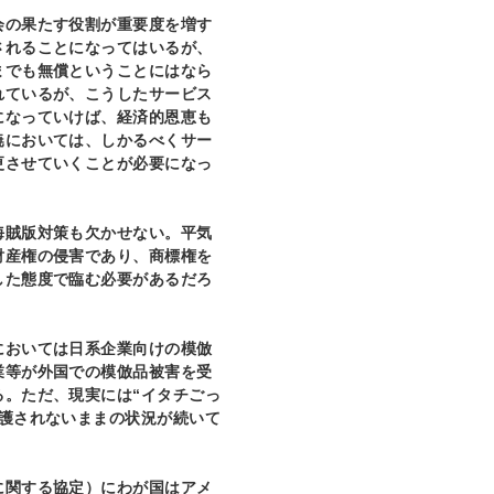
の果たす役割が重要度を増す
されることになってはいるが、
までも無償ということにはなら
れているが、こうしたサービス
になっていけば、経済的恩恵も
暁においては、しかるべくサー
更させていくことが必要になっ
賊版対策も欠かせない。平気
財産権の侵害であり、商標権を
した態度で臨む必要があるだろ
おいては日系企業向けの模倣
業等が外国での模倣品被害を受
る。ただ、現実には“イタチごっ
保護されないままの状況が続いて
関する協定）にわが国はアメ