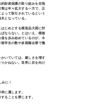
知的財産保護の取り組みを目指
被害は年々拡大する一方で、正
によって取引されているという
損失となっている。
はじめとする模造品大国に対
ればならない。とはいえ、模倣
の道を歩み始めているのが、今
外留学生の数や多国籍企業で働
。
かいていては、厳しさを増す
なりかねない。世界に目を向け
しみに！
─
和幸に属します。
布することを禁じます。
─