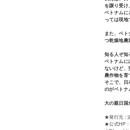
を譲り受け
ベトナムに
っては現地
また、ベト
つ乾燥地農
知る人ぞ知
ベトナムに
ないけど、
農作物を育
そこで、日
のがベトナ
大の親日国
★発行元 
★公式HP