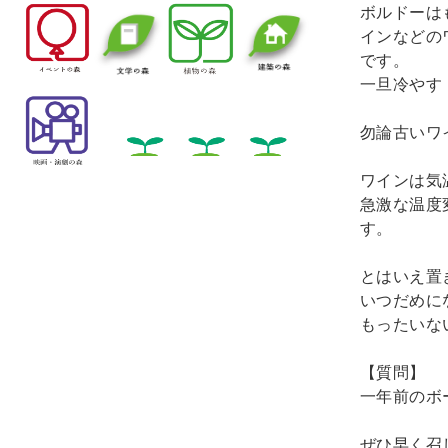
ボルドーは
インなどの
です。 

一旦冷やす
勿論古いワ
ワインは気
急激な温度
す。 

とはいえ置
いつだめに
もったいな
【質問】　

一年前のボ
ぜひ早く召