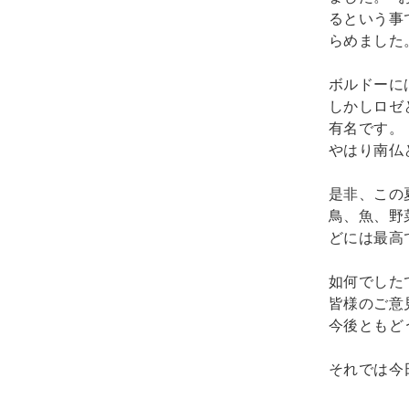
るという事
らめました。
ボルドーに
しかしロゼ
有名です。

やはり南仏
是非、この
鳥、魚、野
どには最高で
如何でした
皆様のご意
今後ともど
それでは今