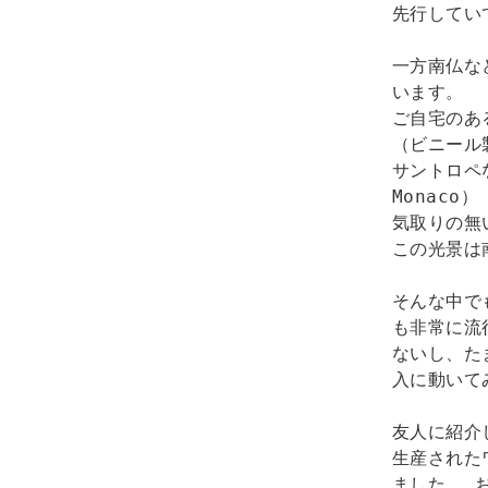
先行してい
一方南仏な
います。 

ご自宅のある
（ビニール
サントロペ
Monac
気取りの無
この光景は
そんな中でも
も非常に流
ないし、た
入に動いてみ
友人に紹介
生産された
ました。 