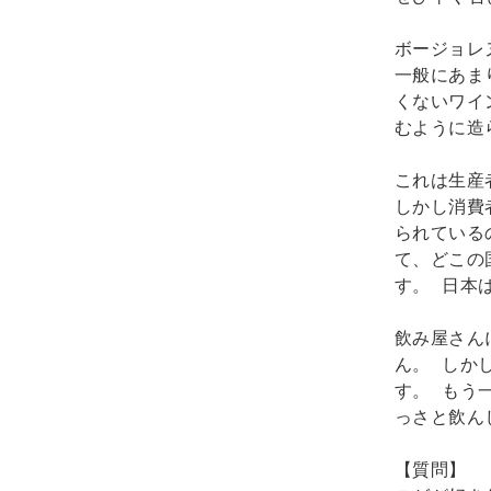
ボージョレ
一般にあま
くないワイ
むように造
これは生産
しかし消費
られている
て、どこの
す。 日本
飲み屋さん
ん。 しか
す。 もう
っさと飲ん
【質問】　
