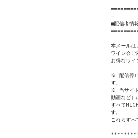
========
=

■配信者情報
========
=

本メールは、
ワイン会ご
お得なワイ
※ 配信停
す。　

※ 当サイ
動画など）は
すべてMI
す。

これらすべ
********