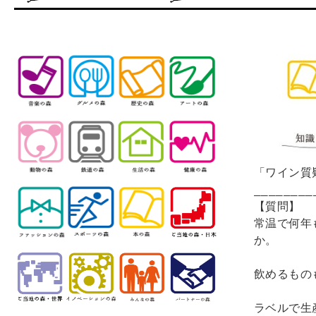
「ワイン質疑
________
【質問】　

常温で何年
か。 

飲めるもの
ラベルで生