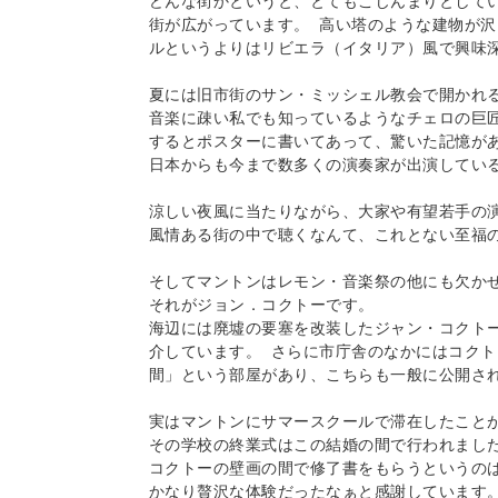
どんな街かというと、とてもこじんまりとして
街が広がっています。 高い塔のような建物が
ルというよりはリビエラ（イタリア）風で興味深
夏には旧市街のサン・ミッシェル教会で開かれる
音楽に疎い私でも知っているようなチェロの巨匠
するとポスターに書いてあって、驚いた記憶があ
日本からも今まで数多くの演奏家が出演している
涼しい夜風に当たりながら、大家や有望若手の演
風情ある街の中で聴くなんて、これとない至福の
そしてマントンはレモン・音楽祭の他にも欠かせ
それがジョン．コクトーです。 

海辺には廃墟の要塞を改装したジャン・コクト
介しています。 さらに市庁舎のなかにはコク
間」という部屋があり、こちらも一般に公開され
実はマントンにサマースクールで滞在したことが
その学校の終業式はこの結婚の間で行われました
コクトーの壁画の間で修了書をもらうというのは
かなり贅沢な体験だったなぁと感謝しています。 