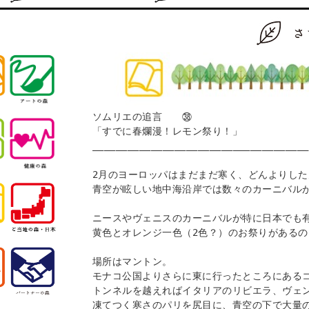
ソムリエの追言　　㊳

「すでに春爛漫！レモン祭り！」 

_____________________________________
2月のヨーロッパはまだまだ寒く、どんよりした
青空が眩しい地中海沿岸では数々のカーニバルが
ニースやヴェニスのカーニバルが特に日本でも有
黄色とオレンジ一色（2色？）のお祭りがあるの
場所はマントン。

モナコ公国よりさらに東に行ったところにあるコ
トンネルを越えればイタリアのリビエラ、ヴェン
凍てつく寒さのパリを尻目に、青空の下で大量