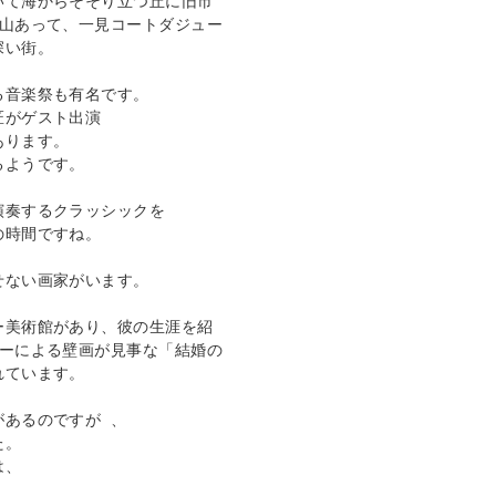
いて海からそそり立つ丘に旧市
沢山あって、一見コートダジュー
い街。 

音楽祭も有名です。 

がゲスト出演 

ります。 

ようです。 

奏するクラッシックを 

時間ですね。 

ない画家がいます。 

ー美術館があり、彼の生涯を紹
トーによる壁画が見事な「結婚の
ています。 

あるのですが 、 

。 

、 


