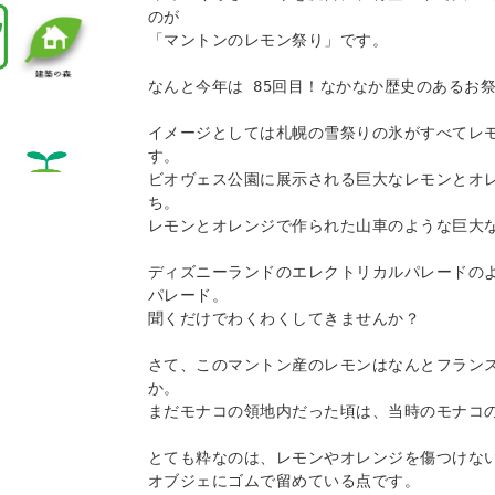
のが 

「マントンのレモン祭り」です。 

なんと今年は 85回目！なかなか歴史のあるお祭
イメージとしては札幌の雪祭りの氷がすべてレ
す。 

ビオヴェス公園に展示される巨大なレモンとオ
ち。 

レモンとオレンジで作られた山車のような巨大な
ディズニーランドのエレクトリカルパレードの
パレード。 

聞くだけでわくわくしてきませんか？ 

さて、このマントン産のレモンはなんとフラン
か。 

まだモナコの領地内だった頃は、当時のモナコの
とても粋なのは、レモンやオレンジを傷つけない
オブジェにゴムで留めている点です。 
