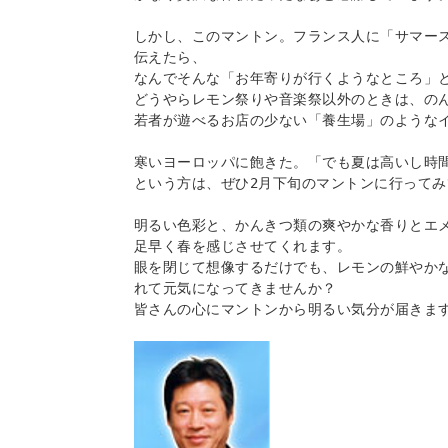
しかし、このマントン。フランス人に「サマー
伝えたら、 

なんでそんな「お年寄りが行くようなところ」と
どうやらレモン祭りや音楽祭以外のときは、のん
若者が遊べるお店の少ない「養生場」のようなイ
寒いヨーロッパに飽きた。「でも夏は高いし時間
という方は、ぜひ2月下旬のマントンに行ってみて
明るい色彩と、かんきつ類の爽やかな香りとエ
足早く春を感じさせてくれます。 

眼を閉じて想像するだけでも、レモンの鮮やか
れて元気になってきませんか？ 

皆さんの心にマントンから明るい気分が届きます