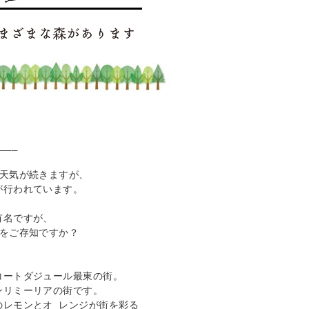
___

天気が続きますが、 

行われています。 

名ですが、 

をご存知ですか？ 

ートダジュール最東の街。

リミーリアの街です。 

のレモンとオ レンジが街を彩る