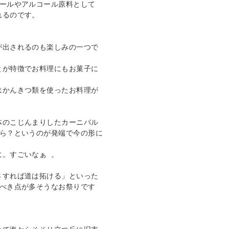
ールやアルコール原料として 

るのです。 

が出されるのも楽しみの一つで
とが特徴でお料理にもお菓子に
はかんきつ類を使ったお料理が
体のこじんまりしたカーニバル
たら？というのが発端で今の形に
。すごいなぁ 。 

さすれば道は拓ける」といった
うべき点が多そうなお祭りです