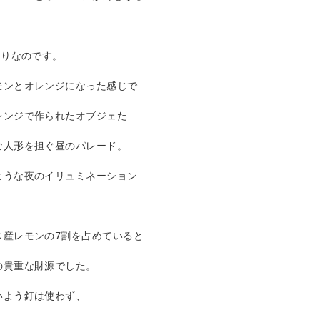
りなのです。 

モンとオレンジになった感じで
レンジで作られたオブジェた
人形を担ぐ昼のパレード。 

ような夜のイリュミネーション
ス産レモンの7割を占めていると
貴重な財源でした。 

よう釘は使わず、
