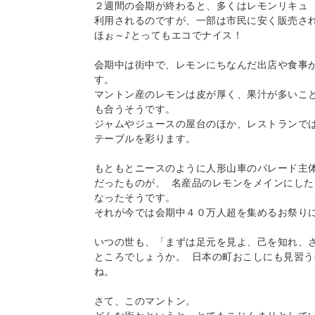
２週間の会期が終わると、多くはレモンリキュ 
利用されるのですが、一部は市民に安く販売され
ほぉ～♪とってもエコでナイス！ 

会期中は街中で、レモンにちなんだ出店や食事
す。 

マントン産のレモンは皮が厚く、果汁が多いこ
も合うそうです。 

ジャムやジュースの屋台のほか、レストランで
テーブルを彩ります。 

もともとニースのように人形山車のパレード主
だったものが、 名産品のレモンをメインにし
なったそうです。 

それが今では会期中４０万人超を集めるお祭りに
いつの世も、「まずは足元を見よ、己を知れ、
ところでしょうか。 日本の町おこしにも見習
ね。 

さて、このマントン。 
