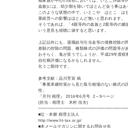
核家族が中心の現在においては、いとこ(4親等内
血族)には、幼少期を除いてほとんど会う事はあ
このような状態の中で、いとこや はとこ は
業経営への影響はほとんど無いと思われます。
そうであれば、「4親等内の血族と2親等内の姻
いう意見も傾聴に値すると思います。
上記以外にも、退職給与引当金等の債務控除の
差額の控除の問題、種類株式の評価の問題等が
おそらく、鬼が笑うでしょうが、平成29年度税
自社株評価になるかもしれません。
乞うご期待です。
参考文献：品川芳宣 稿
「事業承継対策から見た取引相場のない株式の
性」
『月刊 税理』 2016年6月号 2～9ページ
(担当：税理士 木村 信夫)
━━━━━━━━━━━━━━━━━━━━━
■辻・本郷 税理士法人
http://www.ht-tax.or.jp/
■本メールマガジンに関するお問合せ先