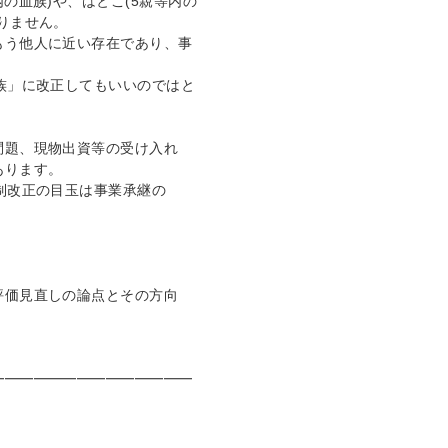
の血族)や、はとこ(5親等内の
りません。
もう他人に近い存在であり、事
族」に改正してもいいのではと
問題、現物出資等の受け入れ
あります。
制改正の目玉は事業承継の
評価見直しの論点とその方向
━━━━━━━━━━━━━━