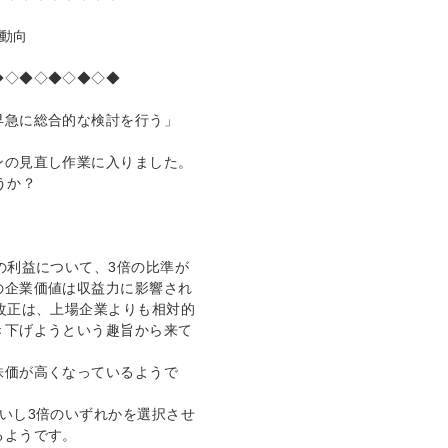
動向
◆◇◆◇◆◇◆◇◆
早急に総合的な検討を行う」
ンの見直し作業に入りました。
うか？
の利益について、3倍の比準が
の企業価値は収益力に影響され
改正は、上場企業よりも相対的
き下げようという趣旨から来て
株価が高くなっているようで
いし3倍のいずれかを選択させ
るようです。