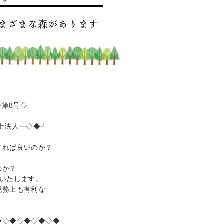
第8号◇
士法人━◇◆┛
すれば良いのか？
のか？
いたします。
税務上も有利な
◆◇◆◇◆◇◆◇◆