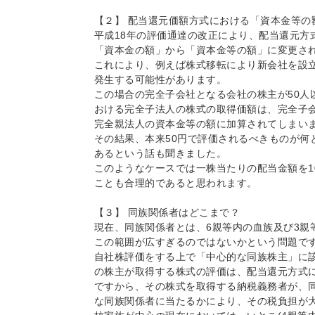
【２】 配当還元価額方式における「資本金等の
平成18年の評価通達の改正により、配当還元方
「資本金の額」から「資本金等の額」に変更さ
これにより、例えば株式移転により新会社を設
発生する可能性があります。
この場合の完全子会社となる会社の株主が50人
おける完全子法人の株式の取得価額は、完全子
完全親法人の資本金等の額に加算されてしまい
その結果、本来50円で評価されるべきものが何と
あるという話も聞きました。
このようなケースでは一株当たりの配当金額を1
ことも合理的であると思われます。
【３】 同族関係者はどこまで？
現在、同族関係者とは、6親等内の血族及び3親
この範囲が広すぎるのではないかという問題で
自社株評価をする上で「中心的な同族株主」に該
の株主が取得する株式の評価は、配当還元方式
ですから、その株式を取得する納税義務者が、
な同族関係者に当たるかにより、その税負担が