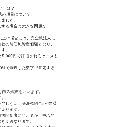
額」は？
式の項目について、
れました。
立する場合に大きな問題が
以上の場合には、完全親法人に
会社の簿価純資産価額となり、
ます。
5,000円で評価されるケースも
0%で割直した数字で算定する
等内の姻族をいいます。
す。
当しない、議決権割合5%未満
によります。
同族関係者に当たるか、中心的
大きく異なります。