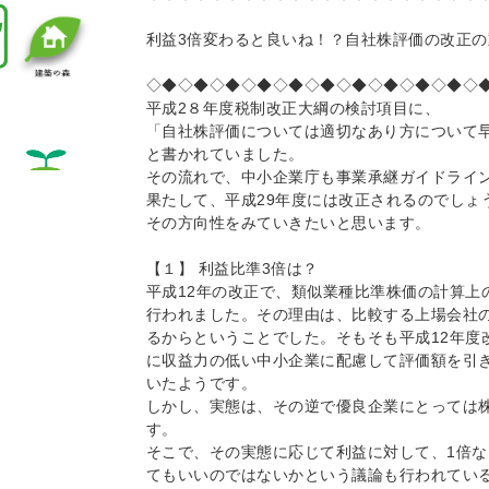
利益3倍変わると良いね！？自社株評価の改正の
◇◆◇◆◇◆◇◆◇◆◇◆◇◆◇◆◇◆◇◆◇
平成2８年度税制改正大綱の検討項目に、
「自社株評価については適切なあり方について
と書かれていました。
その流れで、中小企業庁も事業承継ガイドライ
果たして、平成29年度には改正されるのでしょ
その方向性をみていきたいと思います。
【１】 利益比準3倍は？
平成12年の改正で、類似業種比準株価の計算上
行われました。その理由は、比較する上場会社
るからということでした。そもそも平成12年度
に収益力の低い中小企業に配慮して評価額を引
いたようです。
しかし、実態は、その逆で優良企業にとっては
す。
そこで、その実態に応じて利益に対して、1倍な
てもいいのではないかという議論も行われてい