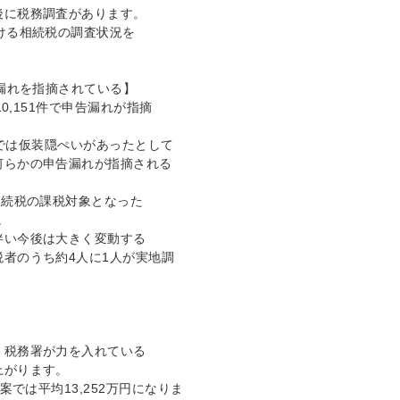
後に税務調査があります。
ける相続税の調査状況を
告漏れを指摘されている】
0,151件で申告漏れが指摘
％では仮装隠ぺいがあったとして
何らかの申告漏れが指摘される
相続税の課税対象となった
。
伴い今後は大きく変動する
者のうち約4人に1人が実地調
】
、税務署が力を入れている
上がります。
案では平均13,252万円になりま