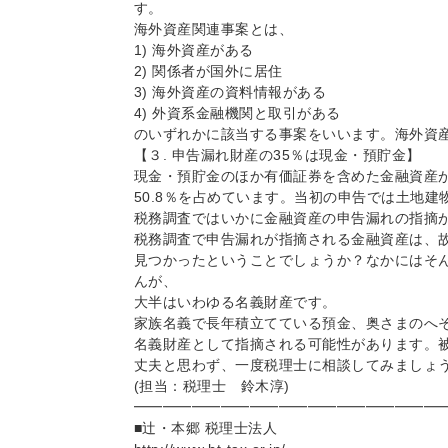
す。
海外資産関連事案とは、
1) 海外資産がある
2) 関係者が国外に居住
3) 海外資産の資料情報がある
4) 外資系金融機関と取引がある
のいずれかに該当する事案をいいます。海外資
【３. 申告漏れ財産の35％は現金・預貯金】
現金・預貯金のほか有価証券を含めた金融資産
50.8％を占めています。当初の申告では土地建
税務調査ではいかに金融資産の申告漏れの指摘
税務調査で申告漏れが指摘される金融資産は、
見つかったということでしょうか？なかにはそ
んが、
大半はいわゆる名義財産です。
家族名義で長年積立てている預金、奥さまのへ
名義財産として指摘される可能性があります。
丈夫と思わず、一度税理士に相談してみましょ
(担当：税理士 鈴木淳)
━━━━━━━━━━━━━━━━━━━━━
■辻・本郷 税理士法人