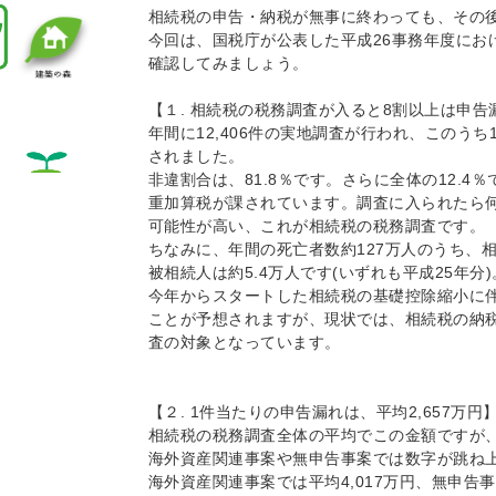
相続税の申告・納税が無事に終わっても、その
今回は、国税庁が公表した平成26事務年度にお
確認してみましょう。
【１. 相続税の税務調査が入ると8割以上は申
年間に12,406件の実地調査が行われ、このうち1
されました。
非違割合は、81.8％です。さらに全体の12.4
重加算税が課されています。調査に入られたら
可能性が高い、これが相続税の税務調査です。
ちなみに、年間の死亡者数約127万人のうち、
被相続人は約5.4万人です(いずれも平成25年分)
今年からスタートした相続税の基礎控除縮小に
ことが予想されますが、現状では、相続税の納税
査の対象となっています。
【２. 1件当たりの申告漏れは、平均2,657万円
相続税の税務調査全体の平均でこの金額ですが
海外資産関連事案や無申告事案では数字が跳ね
海外資産関連事案では平均4,017万円、無申告事