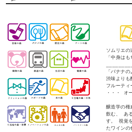
ソムリエの
「中身はも
________
「バナナの
渋味よりも
フルーティ
・・・ オ
醸造学の権
飲む、 あ
す。 視覚
たワインの