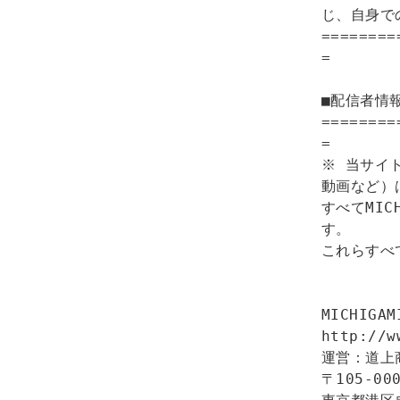
じ、自身で
========
=

■配信者情報
========
=

※ 当サイ
動画など）は
すべてMI
す。

これらすべ
MICHIGA
http://w
運営：道上
〒105-000