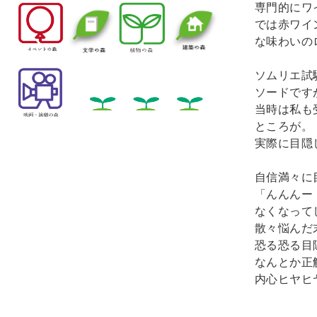
専門的にワ
では赤ワイ
な味わいの
ソムリエ試
ソードです
当時は私も
ところが。
実際に目隠
自信満々に
「んんんー
なくなって
散々悩んだ
恐る恐る目
なんとか正
内心ヒヤヒ