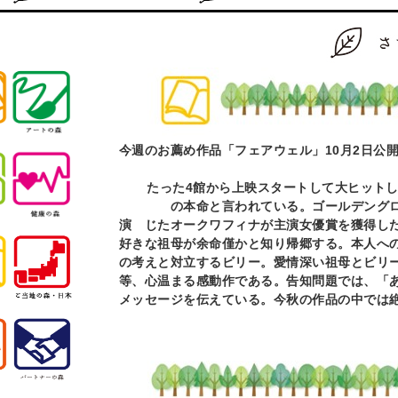
今週のお薦め作品「フェアウェル」
10
月2
日公
たった4
館から上映スタートして大ヒット
の本命と言われている。ゴールデングロー
演 じたオークワフィナが主演女優賞を獲得し
好きな祖母が余命僅かと知り帰郷する。本人へ
の考えと対立するビリー。愛情深い祖母とビリ
等、心温まる感動作である。告知問題では、「
メッセージを伝えている。今秋の作品の中では