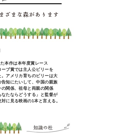
開
した本作は本年度賞レース
ブ賞では主人公ビリーを
た。アメリカ育ちのビリーは大
の告知にたいして、中国の親族
ーの関係、祖母と両親の関係
あなたならどうする」と監督が
絶対に見る映画の1
本と言える。