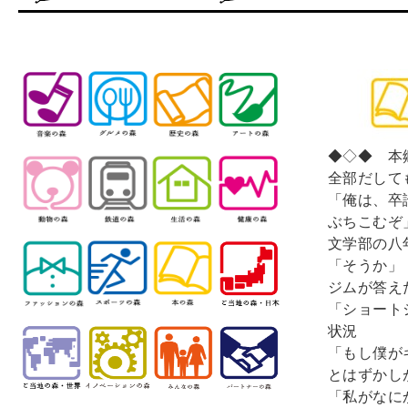
◆◇◆ 本郷
全部だして
「俺は、卒
ぶちこむぞ
文学部の八
「そうか」
ジムが答え
「ショート
状況
「もし僕が
とはずかし
「私がなに