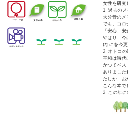
女性を研究し
1. 過去
大分昔のメ
でも、コロ
「安心、安
やはり、今
(なにを今更
2. オト
平和は時代
かつてベス
ありました
たしか、お
こんな本で
3. この