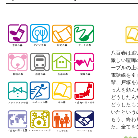
八百春は追
激しい喧嘩
ーブルの上
電話線を引
輩、戸塚を
っ人を頼ん
どうしたん
どうしたも
いたという
もう、終わ
た。全てを