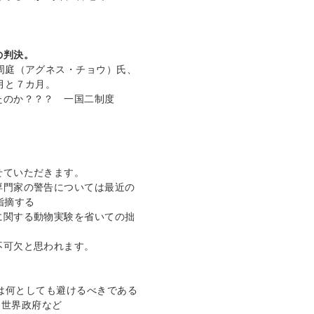
の判決。
周庭（アグネス・チョウ）氏、
月と７カ月。
たのか？？？ 一国二制度
性
せていただきます。
専門家の警告については最近の
指摘する
に関する動物実験を省いての拙
不可欠と思われます。
チンは何としても避けるべきである
チン・世界政府など