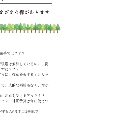
手後手では？？？
療現場は疲弊しているのに、従
ますね？？？
方々に、敬意を表する」とリッ
して、人的な補給もなく、命が
？
的に差別を受ける等々？？？
？？？ 補正予算は何に使うつ
守るのが1丁目1番地で