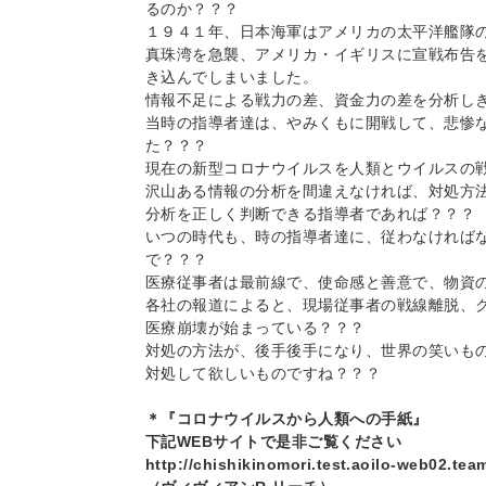
るのか？？？
１９４１年、日本海軍はアメリカの太平洋艦隊
真珠湾を急襲、アメリカ・イギリスに宣戦布告
き込んでしまいました。
情報不足による戦力の差、資金力の差を分析し
当時の指導者達は、やみくもに開戦して、悲惨
た？？？
現在の新型コロナウイルスを人類とウイルスの
沢山ある情報の分析を間違えなければ、対処方
分析を正しく判断できる指導者であれば？？？
いつの時代も、時の指導者達に、従わなければ
で？？？
医療従事者は最前線で、使命感と善意で、物資
各社の報道によると、現場従事者の戦線離脱、
医療崩壊が始まっている？？？
対処の方法が、後手後手になり、世界の笑いも
対処して欲しいものですね？？？
＊『コロナウイルスから人類への手紙』
下記WEBサイトで是非ご覧ください
http://chishikinomori.test.aoilo-web02.te