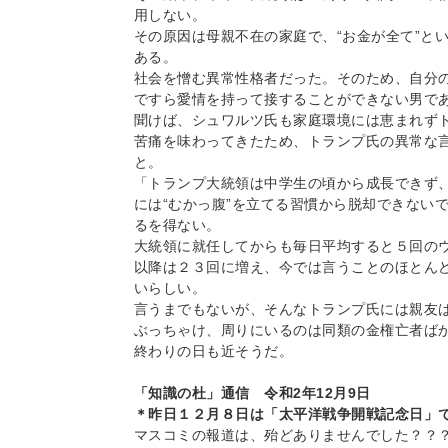
用しない。
その原因は母親不在の家庭で、“お金が全て”と
ある。
社会を憎む異常性格者だった。そのため、自分
ですら愛情を持って接することができない男で
聞けば、シュワルツ氏も家庭環境には恵まれず
苦痛を味わってきたため、トランプ氏の異常な
と。
「トランプ大統領は中学生の頃から成長できず
には“むかっ腹”を立てる習慣から脱却できない
るを得ない。
大統領に就任してからも毎日平均すると５回の
以降は２３回に増え、今では言うことのほとん
いらしい。
言うまでもないが、そんなトランプ氏には親友
ぶっちゃけ、周りにいるのは同類の金権亡者ば
終わりの日も近そうだ。
「知識の杜」通信 令和2年12月9日
＊昨日１２月８日は「太平洋戦争開戦記念日」
マスコミの報道は、殆どありませんでした？？