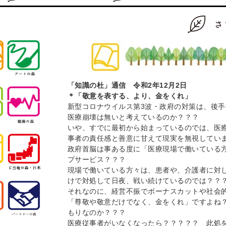
「知識の杜」通信 令和2年12月2日
＊「敬意を表する、より、金をくれ」
新型コロナウイルス第3波・政府の対策は、後
医療崩壊は無いと考えているのか？？？
いや、すでに最初から始まっているのでは、医
事者の責任感と善意に甘えて現実を無視してい
政府首脳は事ある度に「医療現場で働いている
プサービス？？？
現場で働いている方々は、患者や、介護者に対
けで対処して日夜、戦い続けているのでは？？
それなのに、経営不振でボーナスカットや社会
「尊敬や敬意だけでなく、金をくれ」ですよね
もりなのか？？？
医療従事者がいなくなったら？？？？？ 此処を