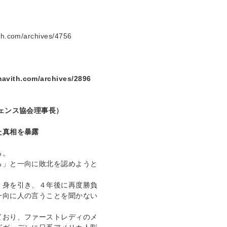
ith.com/archives/4756
amavith.com/archives/2896
ェンス協会理事長）
た真相を暴露
る。
る」と一向に敗北を認めようと
く身を引き、４年後に再度勝負
一向に人の言うことを聞かない
ており、ファーストレディのメ