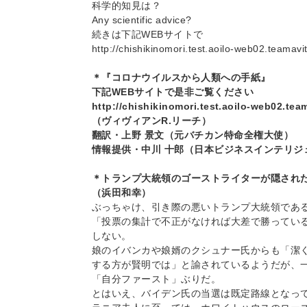
科学的知見は？
Any scientific advice?
続きは下記WEBサイトで
http://chishikinomori.test.aoilo-web02.teamav
＊『コロナウイルスから人類への手紙』
下記WEBサイトで是非ご覧ください
http://chishikinomori.test.aoilo-web02.te
（ヴィヴィアンR.リーチ）
翻訳・上野 景文（元バチカン特命全権大使）
情報提供・中川 十郎（日本ビジネスインテリジ
＊トランプ大統領のゴーストライターが隠され
（浜田和幸）
ぶっちゃけ、引き際の悪いトランプ大統領であ
「投票の集計で不正がなければ大差で勝ってい
しない。
娘のイバンカや娘婿のクシュナー氏からも「潔
する方が賢明では」と諭されているようだが、
「自分ファースト」ぶりだ。
とはいえ、バイデン氏の当選は既定路線となっ