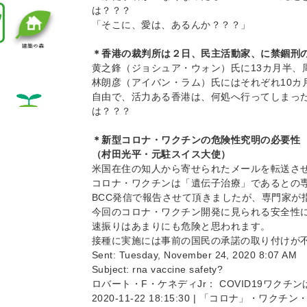
は？？？
「そこに、愛は、あるんか？？？」
＊香港の裁判所は２日、民主活動家、に禁錮刑
黄之鋒（ジョシュア・ウォン）氏に13カ月半、
林朗彦（アイバン・ラム）氏にはそれぞれ10カ
自由で、活力ある香港は、何処へ行ってしまっ
は？？？
＊新型コロナ・ワクチンの危険性究明の必要
（村田光平・元駐スイス大使）
米国在住の知人から寄せられたメールを転送さ
コロナ・ワクチンは「遺伝子治療」であるとの
BCC発信で報告させて頂きましたが、専門家が
今回のコロナ・ワクチン開発に見られる安全性
速振りはあまりにも危険と思われます。
接種に実施には事前の国民の承諾の取り付けが
Sent: Tuesday, November 24, 2020 8:07 AM
Subject: rna vaccine safety?
ロバート・F・ケネディJr： COVID19ワク
2020-11-22 18:15:30 | 「コロナ」・ワク