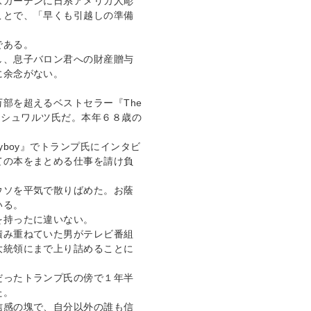
ズガーデンに日系アメリカ人彫
ことで、「早くも引越しの準備
である。
し、息子バロン君への財産贈与
に余念がない。
部を超えるベストセラー『The
トニー・シュワルツ氏だ。本年６８歳の
yboy』でトランプ氏にインタビ
ての本をまとめる仕事を請け負
ウソを平気で散りばめた。お蔭
いる。
を持ったに違いない。
積み重ねていた男がテレビ番組
大統領にまで上り詰めることに
だったトランプ氏の傍で１年半
た。
信感の塊で、自分以外の誰も信