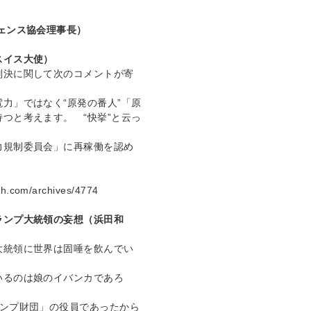
ェンス協会理事長）
スイス大使）
判決に関して次のコメントが寄
力」ではなく“原発の番人”「原
つと考えます。 “快挙”と云っ
力規制委員会」に再稼働を認め
。
ith.com/archives/4774
ランプ大統領の妄想（浜田和
大統領に世界は固唾を飲んでい
いるのは娘のイバンカであろ
ランプ財団」の役員であったから