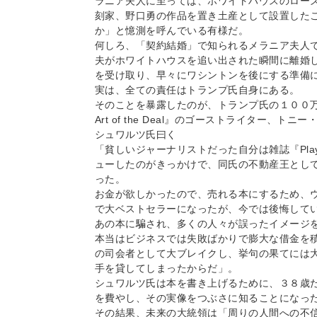
ラニア夫人に至っては、ホワイトハウスのロー
刻家、野口勇の作品を置き土産として設置した
か」と憶測を呼んでいる有様だ。
何しろ、「契約結婚」で知られるメラニア夫人
夫がホワイトハウスを追い出された瞬間に離婚
を受け取り、早々にワシントンを後にする準備
実は、全ての責任はトランプ氏自身にある。
そのことを暴露したのが、トランプ氏の１００万
Art of the Deal』のゴーストライター、
シュワルツ氏曰く
「貧しいジャーナリストだった自分は雑誌『Pla
ューしたのがきっかけで、同氏の不動産王とし
った。
お金が欲しかったので、売れる本にするため、
で大ベストセラーになったが、今では後悔して
あの本に騙され、多くの人々が誤ったイメージ
本当はビジネスでは失敗ばかりで膨大な借金を
の司会者として大ブレイクし、挙句の果てには
手を貸してしまったからだ」。
シュワルツ氏は本を書き上げるために、３８歳
を費やし、その実像をつぶさに知ることになっ
その結果、未来の大統領は「周りの人間への不