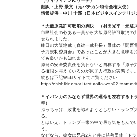
（ヴィヴィアンR.リーチ）
翻訳・上野 景文（元バチカン特命全権大使）
情報提供・中川 十郎（日本ビジネスインテリジ
＊大飯原発許可取消の判決 （村田光平・元駐
市民社会の心ある一員から大飯原発許可取消の
せられました。
昨日の大阪地裁（森鍵一裁判長）母体の「関西電
子力規制委員会」であったことが大きな意味を持
ても良いかも知れません。
原発の安全委責任を負わないと自称する「原子
る権限を与えているのが原子力行政の実態です
続きは下記WEBサイトでご覧ください
http://chishikinomori.test.aoilo-web02.teamav
＊イバンカのみならず世界の運命を左右するト
幸）
ぶっちゃけ、敗北を認めようとしないトランプ
る。
とはいえ、トランプ一家の中で最も気をもんで
う。
なぜなら、彼女は兄弟2人と共に慈善団体「ト