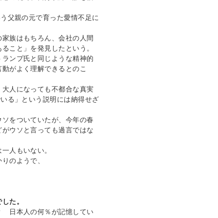
いう父親の元で育った愛情不足に
の家族はもちろん、会社の人間
あること」を発見したという。
トランプ氏と同じような精神的
言動がよく理解できるとのこ
、大人になっても不都合な真実
でいる」という説明には納得せざ
ウソをついていたが、今年の春
どがウソと言っても過言ではな
は一人もいない。
かりのようで、
でした。
？ 日本人の何％が記憶してい