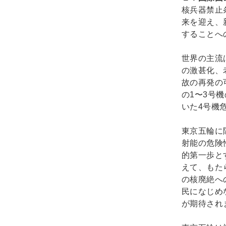
核兵器禁止
来を迎え、
することへ
世界の主流
の激甚化、
故の再発の
の1〜3号
いた4号機
東京五輪に
射能の危険
的第一歩と
えて、もた
の核廃絶へ
民になじめ
が期待され