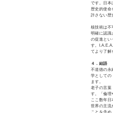
です。日本
歴史的使命
許さない歴
核技術は不
明確に認識
の促進という
す。I.A.
てより了解
４．結語
不道徳の永
学としての
ます。
老子の言葉
す。「倫理
ここ数年日
世界の主流
ことを含め