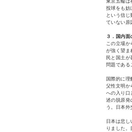
東京五輪は
投球をも妨
という信じ
ていない原
３．国内面
この立場か
が強く望ま
民と国土が
問題である
国際的に理
父性文明か
への入り口
述の脱原発
う。日本外
日本は悲し
りました。