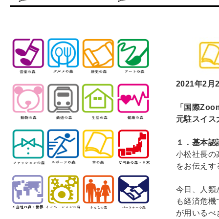
2021
年2月
「国際Zo
元駐スイ
１．基本認
小松社長の
をお伝えす
今日、人類
も経済危機
が用いるべ