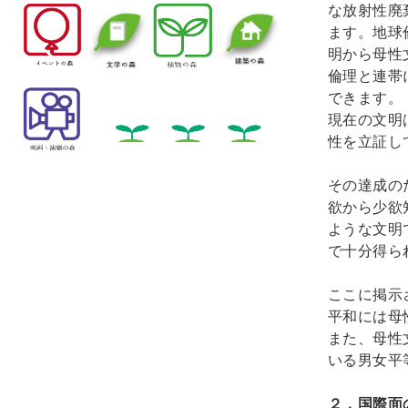
な放射性廃
ます。地球
明から母性
倫理と連帯
できます。
現在の文明
性を立証し
その達成の
欲から少欲
ような文明
で十分得ら
ここに掲示
平和には母
また、母性
いる男女平
２．国際面