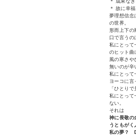
＊ 成果な
＊ 故に幸
夢理想信念
の世界。
形而上下の
口で言うの
私にとって
のヒット曲
風の寒さや
無いのが辛
私にとって
ヨーコに言
「ひとりで
私にとって
ない。
それは
神に畏敬の
うともがく
私の夢？ D