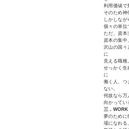
利用価値で
そのため神
しかしなが
個々の単位
ただ、資本
資本の集中
沢山の国々
に
見える職種
せっかく生
に
働く人、つ
ない。
何故なら万
向かってい
三．WORK
夢のために
場になれる