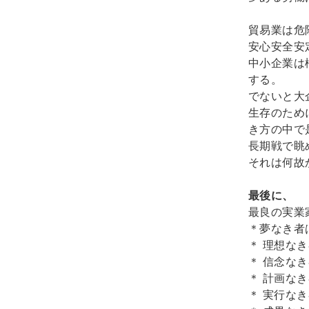
貿易業は危
安心安全安
中小企業は
する。
でないと大
生存のため
き方の中で
長期戦で眺
それは何故
最後に、
最良の実業
＊夢なき者
＊ 理想な
＊ 信念な
＊ 計画な
＊ 実行な