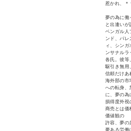
惹かれ、＊
夢の為に働
と出逢いが
ベンガル人
ンド、パレ
ィ、シンガ
ンサナルラ
各氏。彼等
駆引き無用
信頼だけあ
海外部の市
への転身、
に、夢の為
損得度外視
商売とは価
価値観の
許容、夢の
夢ある労働