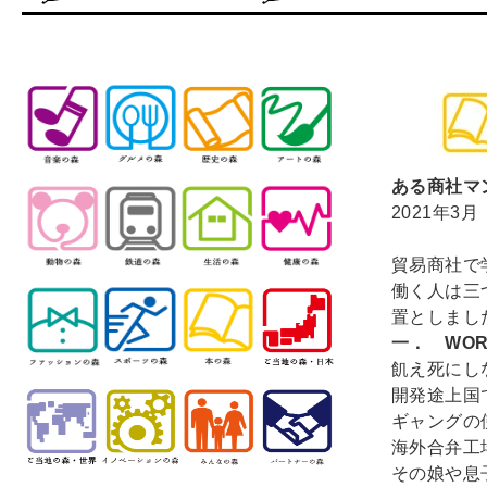
ある商社マ
2021年3月
貿易商社で
働く人は三
置としまし
一． WOR
飢え死にし
開発途上国
ギャングの
海外合弁工
その娘や息