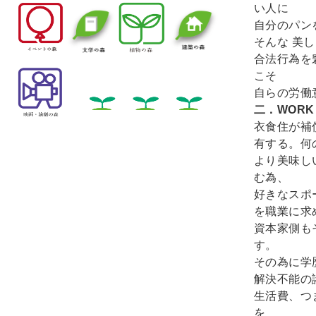
い人に
自分のパン
そんな 美
合法行為を
こそ
自らの労働
二．WORK 
衣食住が補
有する。何
より美味し
む為、
好きなスポ
を職業に求
資本家側も
す。
その為に学
解決不能の
生活費、つ
を