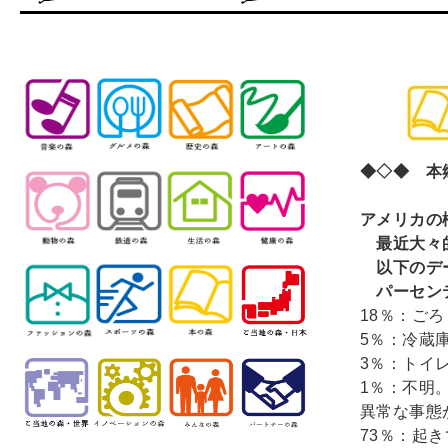
◆◇◆ 本郷
アメリカの
最近大々的
以下のデー
パーセンテ
18％：ご
5％：冷蔵
3％：トイ
1％：不明
異常な事態
73％：起