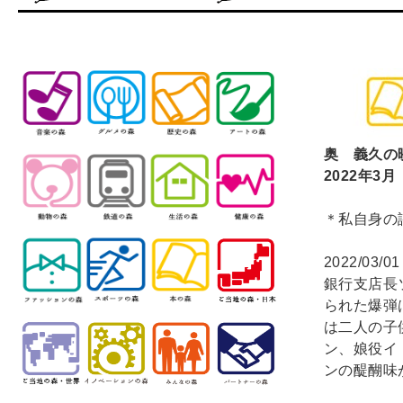
奥 義久の
2022
年3月
＊私自身の
2022/03/0
銀行支店長
られた爆弾
は二人の子
ン、娘役イ
ンの醍醐味