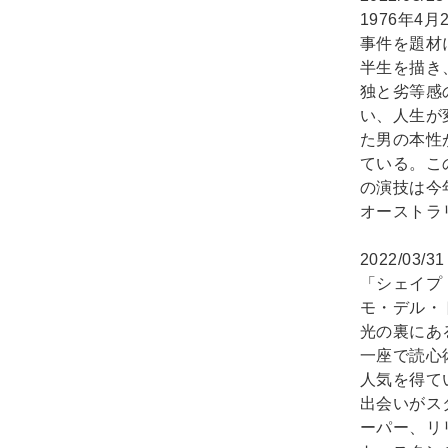
1976年
事件を題材
半生を描き
独と劣等感
い、人生が
た男の本性
ている。こ
の演技は今
オーストラ
2022/03/3
「シェイプ
モ・デル・
光の裏にあ
一座で読心
人気を得て
出会いがス
ーパー、リ