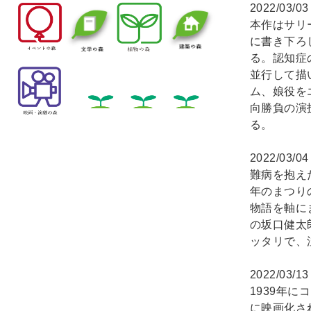
2022/03/0
本作はサリ
に書き下ろ
る。認知症
並行して描
ム、娘役を
向勝負の演
る。
2022/03/0
難病を抱え
年のまつり
物語を軸に
の坂口健太
ッタリで、
2022/03/1
1939年
に映画化さ