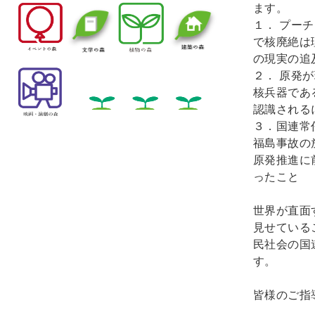
ます。
１． プー
で核廃絶は
の現実の追
２． 原発
核兵器であ
認識される
３．国連常
福島事故の
原発推進に
ったこと
世界が直面
見せている
民社会の国
す。
皆様のご指