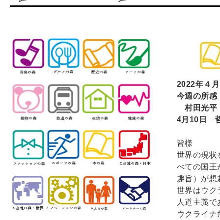
2022
年４月
今週の所感
村田光平
4
月10日 
皆様
世界の現状
べての国王
趣旨）が想
世界はウク
人道主義で
ウクライナ