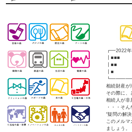
┏━2022
┃
┃■■
┃
┗━━━━
相続財産が
その際に、
相続人が非
・・・そん
“疑問の解
このメルマ
ましょう。