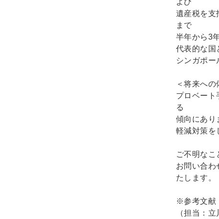
よび
遺産税を支
まで
半年から3
代表的な国
シンガポー
＜将来への
プロベート
る
傾向にあり
軽減対策を
ご不明なこ
お問い合わ
たします。
※参考文献
（担当：立