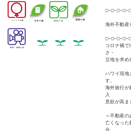
□−□−□−□−
海外不動産
□−□−□−□−
コロナ禍で
さ・
立地を求め
ハワイ現地
す。
海外旅行が
入
意欲が高ま
＜不動産の
亡くなった
合、