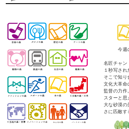
今週のお
名匠チャン
１秒写され
そこで知り
文化大革命
監督の力作
スターと思
大な砂漠の
さに匹敵す