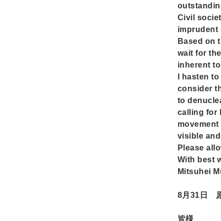
outstandin
Civil socie
imprudent 
Based on th
wait for th
inherent t
I hasten t
consider t
to denucle
calling fo
movement
visible an
Please all
With best 
Mitsuhei M
8
月31日 
皆様