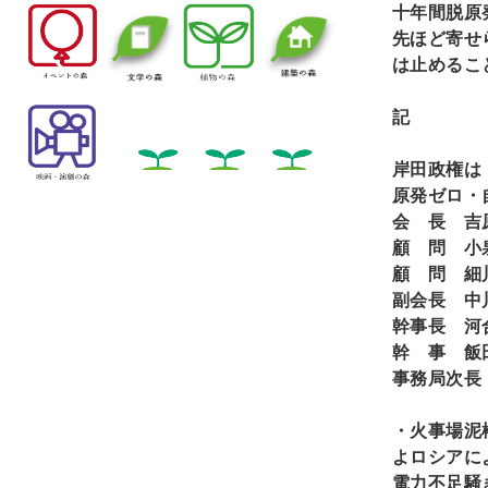
十年間脱原
先ほど寄せ
は止めるこ
記
岸田政権は
原発ゼロ・
会 長 吉
顧 問 小
顧 問 細
副会長 中
幹事長 河
幹 事 飯
事務局次長
・火事場泥
よロシアに
電力不足騒