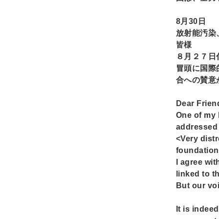
8
月30日
放射能汚染
皆様
８月２７日
冒頭に国際
合への賛意
Dear Frien
One of my 
addressed 
<Very dist
foundationa
I agree wi
linked to t
But our voi
It is indee