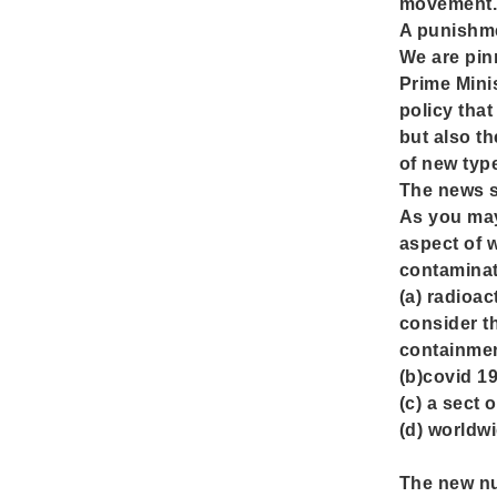
movement
A punishme
We are pin
Prime Mini
policy that
but also t
of new type
The news s
As you may
aspect of 
contaminat
(a) radioac
consider th
containmen
(b)covid 1
(c) a sect 
(d) worldwi
The new nu