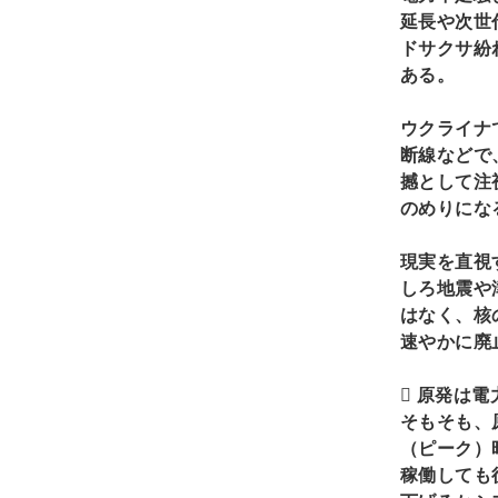
延長や次世
ドサクサ紛
ある。
ウクライナ
断線などで
撼として注
のめりにな
現実を直視
しろ地震や
はなく、核
速やかに廃

原発は電
そもそも、
（ピーク）
稼働しても