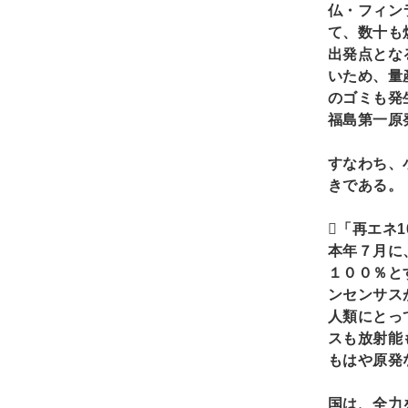
仏・フィン
て、数十も
出発点とな
いため、量
のゴミも発
福島第一原
すなわち、
きである。

「再エネ
本年７月に
１００％と
ンセンサス
人類にとっ
スも放射能
もはや原発
国は、全力