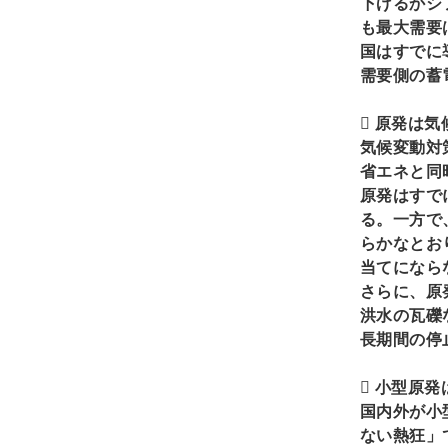
下げるかシ
も最大需要
国はすでに
需要側の蓄

原発は気
気候変動対
省エネと同
原発はすで
る。一方で
らかなとお
当てになら
さらに、原
洪水の瓦礫
長期間の停

小型原発
国内外が小
ない熱狂」