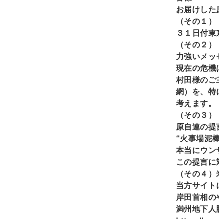
お届けした
（その１）
３１日付東
（その２）
力強いメッ
現在の危機
村田様のご
網）を、特
考えます。
（その３）
原自連の提
“火事場泥
本当にウン
この提言に
（その４）
当方サイト
岸田首相の
満州地下人