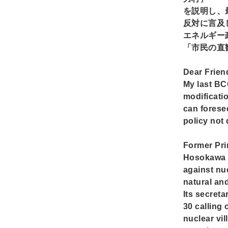
を説明し、
反対に言及
エネルギー
「市民の直
Dear Frien
My last BC
modificatio
can foresee
policy not 
Former Pri
Hosokawa a
against nuc
natural an
Its secret
30 calling
nuclear vi