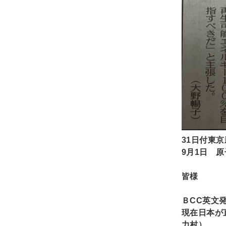
31
日付東京
9
月1日 原子力
皆様
ＢCC英文
現在日本が
力村）