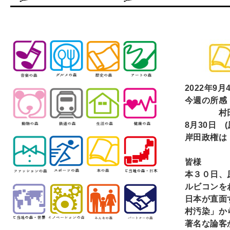
2022
年9月
今週の所感
村田光平
8
月30日 
岸田政権は
皆様
本３０日、
ルビコンを
日本が直面
村汚染」か
著名な論客