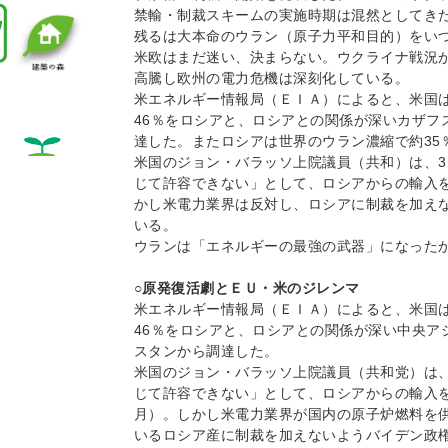
禁輸・制裁スキームの実施時期は混然としてき
残るは大本命のウラン（原子力平和目的）をい
米欧はまだ迷い、決まらない。ウクライナ戦況
高騰し欧州の電力危機は深刻化している。
米エネルギー情報局（ＥＩＡ）によると、米国は
46％をロシアと、ロシアとの関係が深いカザフ
達した。またロシアは世界のウラン濃縮で約35
米国のジョン・バラッソ上院議員（共和）は、
じて許容できない」として、ロシアからの輸入
かし米電力業界は反対し、ロシアに制裁を加え
いる。
ウランは「エネルギーの最強の武器」になった
○原発復活劇とＥＵ・米のジレンマ
米エネルギー情報局（ＥＩＡ）によると、米国は
46％をロシアと、ロシアとの関係が深い中央ア
スタンから調達した。
米国のジョン・バラッソ上院議員（共和党）は
じて許容できない」として、ロシアからの輸入
月）。しかし米電力業界が国内の原子炉燃料を
いるロシア産に制裁を加えないようバイデン政