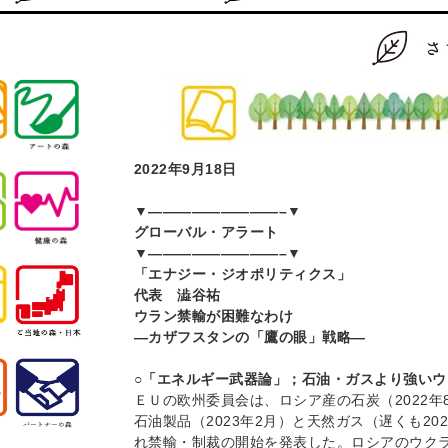
2022
年9月18日
▼—————————–▼
グローバル・アラート
▼—————————–▼
「エナジー・ジオポリティクス」
代表 澁谷祐
ウラン禁輸が困難なわけ
—
カザフスタンの「鷹の眼」戦略—
○「エネルギー武器論」；石油・ガスより強いウ
ＥＵの欧州委員会は、ロシア産の石炭（2022年8
石油製品（2023年2月）と天然ガス（遅くも2
れ禁輸・制裁の開始を発表した。ロシアのウク