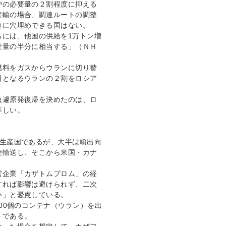
炉の必要量の２割程度に抑える
禁輸の場合、調達ルートの調整
速に穴埋めできる国はない。
るには、他国の供給を1万トン増
産量の半分に相当する」（ＮＨ
燃料をガスからウランに切り替
料となるウランの２割をロシア
急遽原発復帰を決めたのは、ロ
等しい。
ン生産国であるが、大半は輸出向
陸輸送し、そこから米国・カナ
営企業「カザトムプロム」の経
すれば影響は避けられず、二次
い」と憂慮している。
00個のコンテナ（ウラン）を出
トである。