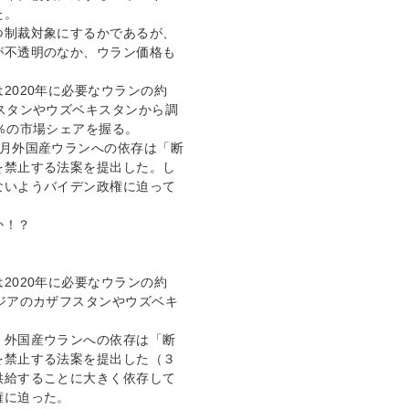
た。
つ制裁対象にするかであるが、
が不透明のなか、ウラン価格も
2020年に必要なウランの約
スタンやウズベキスタンから調
％の市場シェアを握る。
3月外国産ウランへの依存は「断
を禁止する法案を提出した。し
ないようバイデン政権に迫って
か！？
2020年に必要なウランの約
ジアのカザフスタンやウズベキ
、外国産ウランへの依存は「断
を禁止する法案を提出した（３
供給することに大きく依存して
権に迫った。