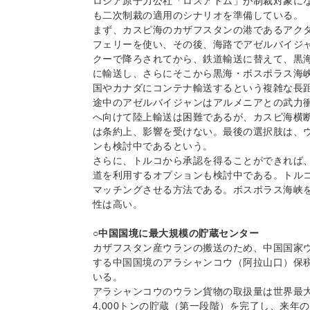
ロシア原子力公社「ロスアトム」が制裁対象に
も二次制裁の適用のシナリオを準備している。
まず、カスピ海のカザフスタンの港であるアク
フェリーを使い、その後、海路でアゼルバイジ
クーで降ろされてから、鉄道輸送に替えて、黒
に輸送し、さらにそこから黒海・ボスポラス海
国やカナダにコンテナ輸送するという複雑な長
途中のアゼルバイジャンはアルメニアとの武力
へ向けて陸上輸送は困難であるが、カスピ海横
は条約上、影響を受けない。最後の選択肢は、
ンも検討中であるという。
さらに、トルコから承認を得ることができれば
道を利用するオプションも検討中である。トル
マッチングさせる方法である。ボスポラス海峡
性は高い。
○中国国境に最大規模の貯蔵センター
カザフスタン産ウランの搬送のため、中国国家
する中国国境のアラシャンコウ（阿拉山口）保
いる。
アラシャンコウのウラン貨物の取扱量は世界最大で
4,000トンの貯蔵（第一段階）を完了し、来年の