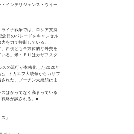
ー・インテリジェンス・ウイー
クライナ戦争では、ロシア支持
記念日のパレードをキャンセル
勢力を力で抑制している。
に、西側とも全方位的な外交を
ている。米・ＥＵはカザフスタ
スの流行が本格化した2020年
した。トカエフ大統領からカザフ
与された。プーチン大統領はま
ンスはかってなく高まっている
」戦略が試される。■
クス」