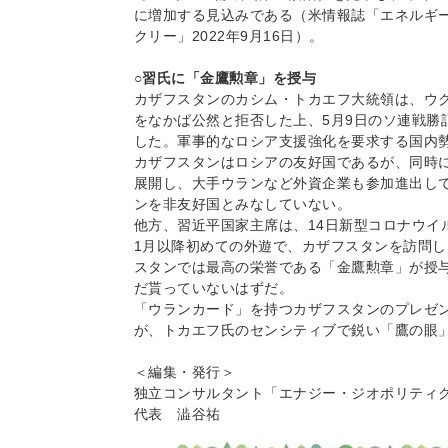
に増加する見込みである（米情報誌「エネルギ
クリー」2022年9月16日）。
○習氏に「金鷹勲章」を授与
カザフスタンのカシム・トカエフ大統領は、ウ
をなかば公然と拒否した上、5月9日のソ連戦勝
した。軍事的なロシア支援強化を要求する国内
カザフスタンはロシアの友好国であるが、同時
展開し、大手ウランなど外資企業も参加進出し
ンを非友好国とみなしていない。
他方、習近平国家主席は、14日新型コロナウイル
1月以降初めての外遊で、カザフスタンを訪問
スタンでは最高の栄誉である「金鷹勲章」が授
だ貰っていないはずだ。
「ウランカード」を持つカザフスタンのプレゼ
が、トカエフ氏のセンシティブで鋭い「鷹の眼
＜編集・発行＞
独立コンサルタント「エナジー・ジオポリティ
代表 澁谷祐