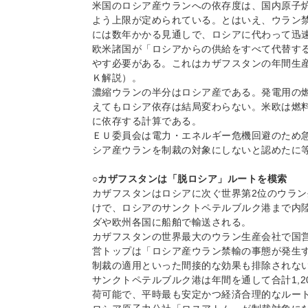
米国のロシア産ウランへの依存度は、国内原子
よう上限が定められている。とはいえ、ウラン
には数年かかる見通しで、ロシアに代わって迅
欧米諸国が「ロシアからの供給をすべて代替す
やす必要がある。これはカザフスタンの年間生
Ｋ解説）。
濃縮ウランの半分はロシア産である。発電用の
えてもロシア依存は結局変わらない。米欧は燃
に依存する計算である。
ＥＵ委員会は電力・エネルギー危機回避のため
シア産ウランを制裁の対象にしないと認めたに
○カザフスタンは「脱ロシア」ルートを模索
カザフスタンはロシアに次ぐ世界第2位のウラ
けで、ロシアのサンクトペテルブルク港まで内
ダや欧州各国に船舶で輸送される。
カザフスタンの世界最大のウラン生産会社で国
営トップは「ロシア産ウラン禁輸の事態が発生
制裁の適用といった間接的な効果も排除されな
サンクトペテルブルク港は年間を通して合計1,2
荷可能で、平時最も安定かつ経済合理的なルー