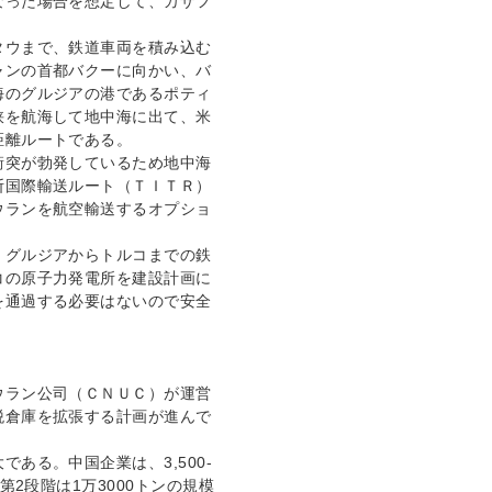
なった場合を想定して、カザフ
タウまで、鉄道車両を積み込む
ャンの首都バクーに向かい、バ
海のグルジアの港であるポティ
峡を航海して地中海に出て、米
距離ルートである。
衝突が勃発しているため地中海
断国際輸送ルート（ＴＩＴＲ）
ウランを航空輸送するオプショ
、グルジアからトルコまでの鉄
コの原子力発電所を建設計画に
を通過する必要はないので安全
ウラン公司（ＣＮＵＣ）が運営
税倉庫を拡張する計画が進んで
ある。中国企業は、3,500-
第2段階は1万3000トンの規模