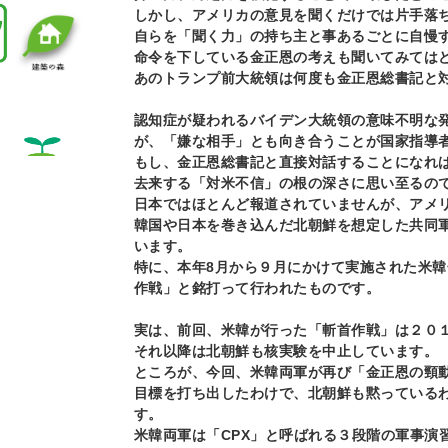
しかし、アメリカの意見を聞くだけでは片手落
自らを「聞く力」の持ち主と事あるごとに自慢
命令を下している金正恩の考えも聞いてみては
あのトランプ前大統領は何度も金正恩総書記と
認知症が疑われるバイデン大統領の意味不明な
が、「嫌な相手」とも向き合うことが国家指導
もし、金正恩総書記と直接対話することになれ
去来する「対米不信」の根の深さに思い至るの
日本ではほとんど報道されていませんが、アメ
韓国や日本を巻き込んだ北朝鮮を想定した共同
います。
特に、本年8月から９月にかけて実施された米
作戦」と銘打って行われたものです。
実は、前回、米韓が行った「斬首作戦」は２０
それ以降は北朝鮮も核実験を中止しています。
ところが、今回、米韓両軍が再び「金正恩の頸
目標を打ち出したわけで、北朝鮮も黙っている
す。
米韓両軍は「CPX」と呼ばれる３段階の軍事演