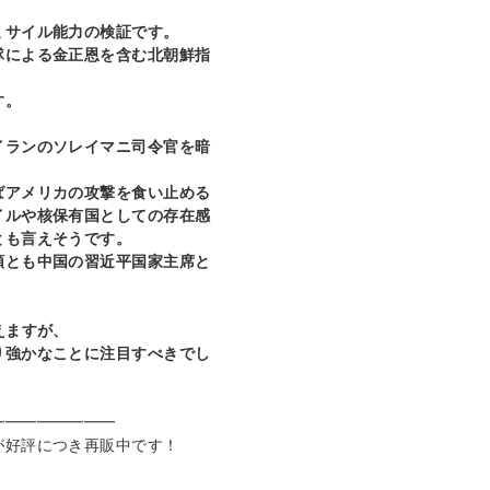
ミサイル能力の検証です。
隊による金正恩を含む北朝鮮指
す。
イランのソレイマニ司令官を暗
ばアメリカの攻撃を食い止める
イルや核保有国としての存在感
とも言えそうです。
領とも中国の習近平国家主席と
えますが、
り強かなことに注目すべきでし
━━━━━━━━
が好評につき再販中です！