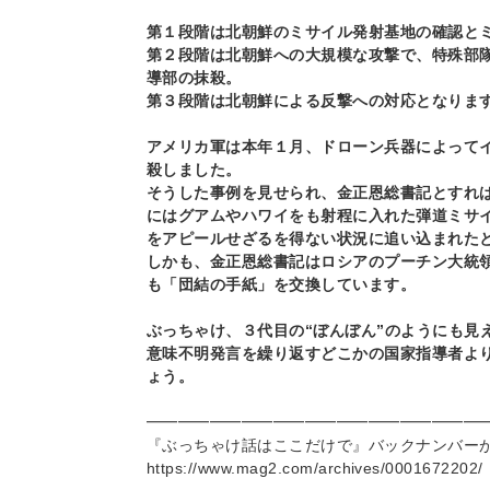
第１段階は北朝鮮のミサイル発射基地の確認と
第２段階は北朝鮮への大規模な攻撃で、特殊部
導部の抹殺。
第３段階は北朝鮮による反撃への対応となりま
アメリカ軍は本年１月、ドローン兵器によって
殺しました。
そうした事例を見せられ、金正恩総書記とすれ
にはグアムやハワイをも射程に入れた弾道ミサ
をアピールせざるを得ない状況に追い込まれた
しかも、金正恩総書記はロシアのプーチン大統
も「団結の手紙」を交換しています。
ぶっちゃけ、３代目の“ぼんぼん”のようにも見
意味不明発言を繰り返すどこかの国家指導者よ
ょう。
━━━━━━━━━━━━━━━━━━━━━
『ぶっちゃけ話はここだけで』バックナンバー
https://www.mag2.com/archives/0001672202/