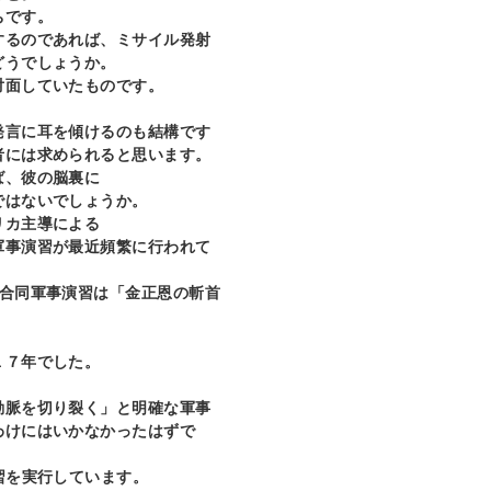
ちです。
するのであれば、ミサイル発射
どうでしょうか。
対面していたものです。
発言に耳を傾けるのも結構です
者には求められると思います。
ば、彼の脳裏に
ではないでしょうか。
リカ主導による
軍事演習が最近頻繁に行われて
韓合同軍事演習は「金正恩の斬首
１７年でした。
動脈を切り裂く」と明確な軍事
わけにはいかなかったはずで
習を実行しています。