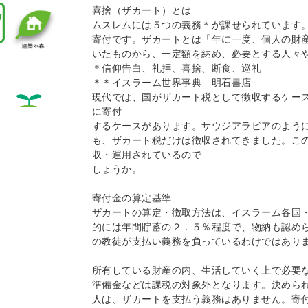
喜捨（ザカート）とは
ムスレムには５つの義務＊が課せられています
寄付です。ザカートとは「年に一度、個人の財
いたものから、一定額を納め、必要とする人々や
＊信仰告白、礼拝、喜捨、断食、巡礼
＊＊イスラーム世界事典 明石書店
現代では、国がザカート税として徴収するケー
に寄付
するケースがあります。サウジアラビアのよう
も、ザカート税だけは徴収されてきました。こ
収・運用されているので
しょうか。
寄付金の算定基準
ザカートの算定・徴取方法は、イスラーム各国
的には年間貯蓄の２．５％程度で、物納も認め
の教徒が支払い義務を負っているわけではあり
所有している財産の内、生活していく上で必要
準備金などは課税の対象外となります。決めら
人は、ザカートを支払う義務はありません。寄