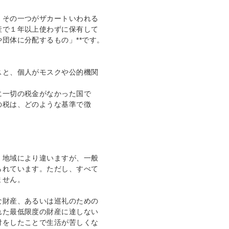
。その一つがザカートいわれる
産で１年以上使わずに保有して
団体に分配するもの」**です。
スと、個人がモスクや公的機関
に一切の税金がなかった国で
の税は、どのような基準で徴
・地域により違いますが、一般
られています。ただし、すべて
ません。
な財産、あるいは巡礼のための
れた最低限度の財産に達しない
付をしたことで生活が苦しくな