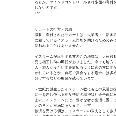
るとか、マインドコントロールされ多額の寄付
しないのです。
1/2
ザカートの行方・共助
徴収・寄付されたザカートは、失業者・生活困
に困っているイスラーム同胞を助けるためのみ
使われることはありません。
イスラームが誕生する前のこの地域は、大家族
見る相互扶助の風習がありました。今でも地方
人・旅人が冷たい水を飲めるように家の前に水
かれているとか、自宅で宴会をする場合には多
分けするなどの風習が残っています。
７世紀に誕生したイスラーム教にもこの風習は
に手を差し伸べる相互扶助の精神は社会全体に
ます。イスラームには、豊かな者が生活に困っ
との考えが根底にあります。一方
救済を受ける側は、イスラームの教えとして救