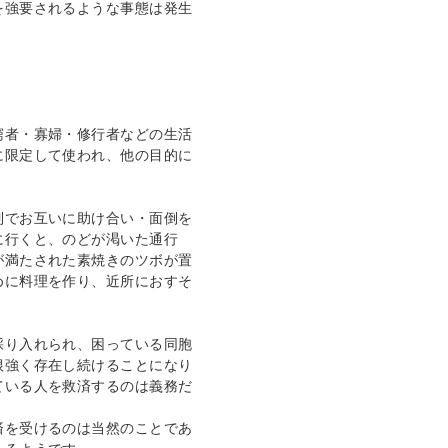
を強要されるような事態は発生
窮者・寡婦・修行者などの生活
に限定して使われ、他の目的に
制でお互いに助け合い・面倒を
に行くと、のどが渇いた通行
が満たされた素焼きのツボが置
めに料理を作り、近所におすそ
採り入れられ、困っている同胞
根強く存在し続けることになり
ている人を救済するのは義務だ
済を受けるのは当然のことであ