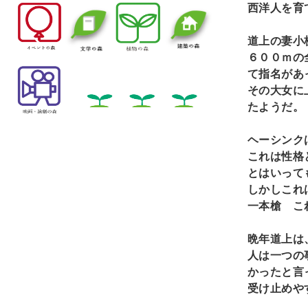
西洋人を育
道上の妻小
６００ｍの
て指名があ
その大女に
たようだ。
ヘーシンク
これは性格
とはいって
しかしこれ
一本槍 こ
晩年道上は
人は一つの
かったと言
受け止めや