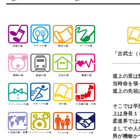
「古武士（
_________
道上の里は
当時命を張
道上の先祖
そこでは学
上は身長１
柔道界では
ましてや人
男が機敏か