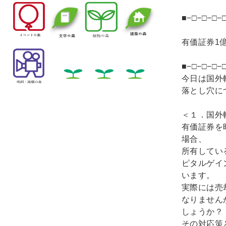
■−□−□−□−
有価証券1
■−□−□−□−
今日は国外
落とし穴に
＜１．国外
有価証券を
場合、
所有してい
ピタルゲイ
います。
実際には売
なりません
しょうか？
その対応策