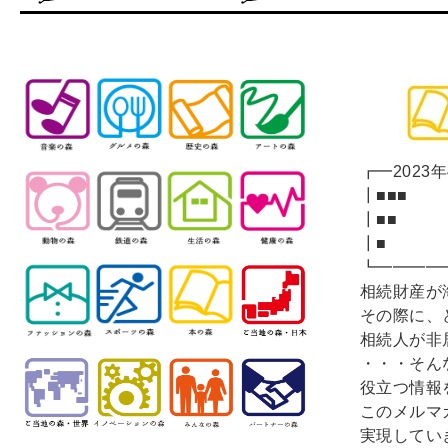
┏━2023
┃
┃
┃
┗━━━━
相続財産が
その際に、
相続人が非
・・・そん
役立つ情報
このメルマ
実現してい