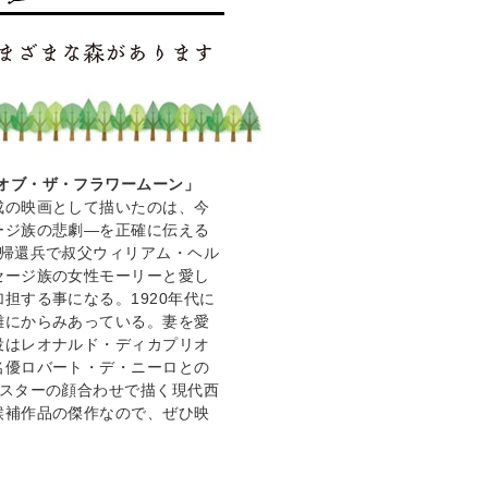
オブ・ザ・フラワームーン」
成の映画として描いたのは、今
ージ族の悲劇―を正確に伝える
の帰還兵で叔父ウィリアム・ヘル
セージ族の女性モーリーと愛し
担する事になる。1920年代に
雑にからみあっている。妻を愛
役はレオナルド・ディカプリオ
名優ロバート・デ・ニーロとの
大スターの顔合わせで描く現代西
候補作品の傑作なので、ぜひ映