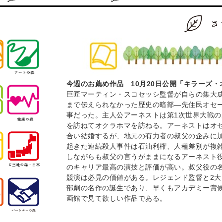
今週のお薦め作品
10
月20
日公開「キラーズ・
巨匠マーティン・スコセッシ監督が自らの集大
まで伝えられなかった歴史の暗部―先住民オセ
事だった。主人公アーネストは第1次世界大戦
を訪ねてオクラホマを訪ねる。アーネストはオ
合い結婚するが、地元の有力者の叔父の企みに加
起きた連続殺人事件は石油利権、人種差別が複
しながらも叔父の言うがままになるアーネスト
のキャリア最高の演技と評価が高い。叔父役の
競演は必見の価値がある。レジェンド監督と2
部劇の名作の誕生であり、早くもアカデミー賞
画館で見て欲しい作品である。