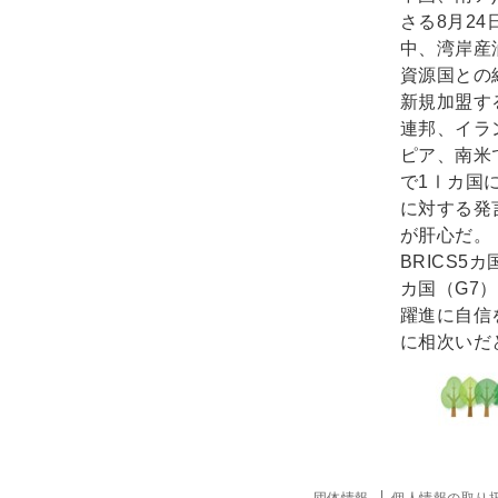
さる8月2
中、湾岸産
資源国との
新規加盟す
連邦、イラ
ピア、南米
で1Ⅰカ国
に対する発
が肝心だ。
BRICS5
カ国（G7
躍進に自信
に相次いだ