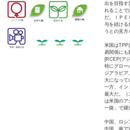
出を目指す
れることで
だ。ＩＰＥ
与を続ける
うとの見方も
米国はTP
易関係にも
[RCEP(
特にグロー
ジアラビア
大になって
一方、イン
最大だ。（
は米国のア
一路」で躍
中国、ロシ
中国、南ア