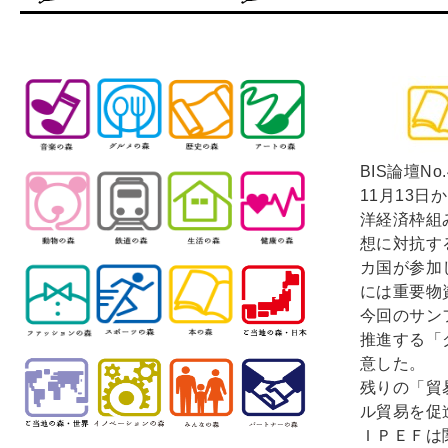
BIS論壇N
11月13
洋経済枠組
想に対抗す
カ国が参加
には重要物
今回のサン
推進する「
意した。
残りの「貿
ル貿易を促
ＩＰＥＦは