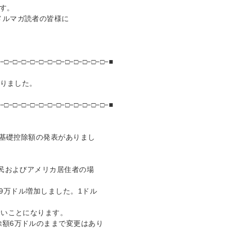
す。
メルマガ読者の皆様に
−□−□−□−□−□−□−□−□−□−□−□−□−■
ありました。
−□−□−□−□−□−□−□−□−□−□−□−□−■
年基礎控除額の発表がありまし
市民およびアメリカ居住者の場
り69万ドル増加しました。1ドル
ないことになります。
除額6万ドルのままで変更はあり