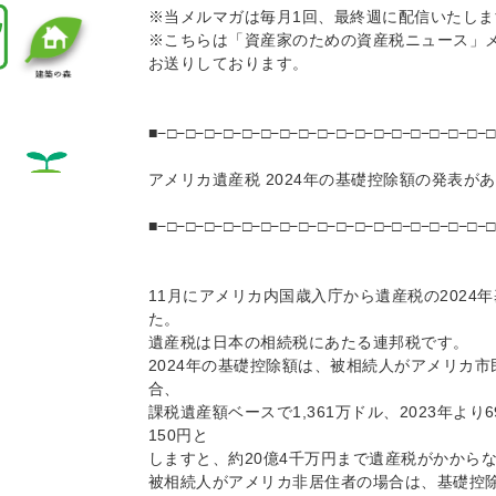
※当メルマガは毎月1回、最終週に配信いたしま
※こちらは「資産家のための資産税ニュース」
お送りしております。
■−□−□−□−□−□−□−□−□−□−□−□−□−□−□−□−□−□−□
アメリカ遺産税 2024年の基礎控除額の発表が
■−□−□−□−□−□−□−□−□−□−□−□−□−□−□−□−□−□−□
11月にアメリカ内国歳入庁から遺産税の2024
た。
遺産税は日本の相続税にあたる連邦税です。
2024年の基礎控除額は、被相続人がアメリカ
合、
課税遺産額ベースで1,361万ドル、2023年よ
150円と
しますと、約20億4千万円まで遺産税がかから
被相続人がアメリカ非居住者の場合は、基礎控