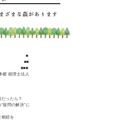
 ■
25号 ■■
■■
本郷 税理士法人
？
籍だったら？
“疑問の解決”に
な相続を