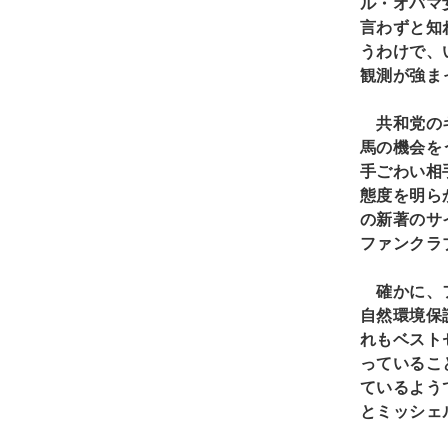
ル・オバマ
言わずと知
うわけで、
観測が強ま
共和党のギ
馬の機会を
手ごわい相
態度を明ら
の新著のサ
ファンクラ
確かに、フ
自然環境保
れもベスト
っているこ
ているよう
とミッシェ