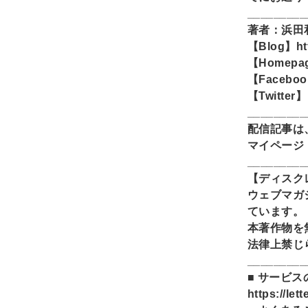
_________
著者：浜田
【Blog】htt
【Homepag
【Facebook
【Twitter】 
_________
配信記事は
マイページ：ht
_________
【ディスク
ウェブマガ
ています。
本著作物を
法律上禁じ
_________
■ サービ
https://let