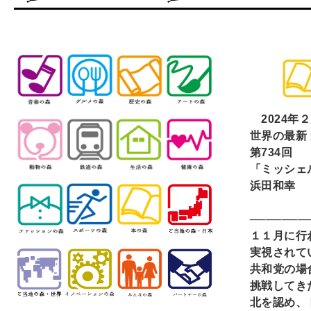
2024
年２
世界の最新
第734回
「ミッシェ
浜田和幸
───────
１１月に行
実視されて
共和党の場
挑戦してき
北を認め、