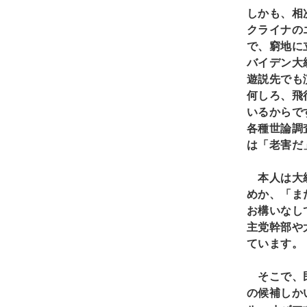
しかも、相
クライナの
で、窮地に
バイデン大
遊説先でも
何しろ、飛
いるからで
各種世論調
は「老害だ
本人は大統
めか、「ま
お構いなし
主党幹部や
ています。
そこで、民
の候補しか