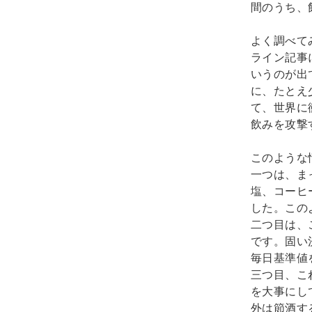
間のうち、
よく調べて
ライン記事
いうのが出
に、たとえ
て、世界に
飲みを攻撃
このような
一つは、ま
塩、コーヒ
した。この
二つ目は、
です。固い
毎日基準値
三つ目、こ
を大事にし
外は節酒す