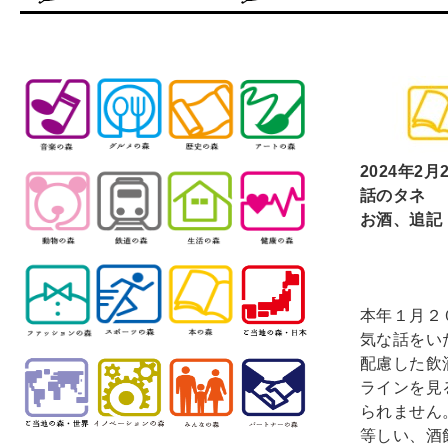
2024
年2月
話のタネ
お酒、追記
元国連
本年１月２
気な話をい
配慮した飲
ラインを見
られません
等しい、酒