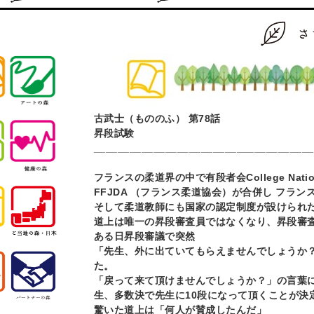
古武士（もののふ）
第
78
話
昇段試験
_____________________________________
フランスの柔道界の中で有段者会
College Nati
FFJDA
（フランス柔道協会）が合併し
フラン
そして柔道教師にも国家の認定制度が設けられ
道上は唯一の昇段審査員ではなくなり、昇段審
ある日昇段審議で突然
「先生、外に出ていてもらえませんでしょうか
た。
「戻って来て頂けませんでしょうか？」の言葉
生、多数決で先生に
10
段になって頂くことが決
驚いた道上は「何人が賛成したんだ」