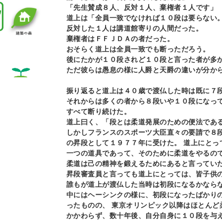
「先生賛成８人、反対１人、棄権者１人です」
道上は「全員一致でなければ１０段は要らない
反対した１人は講道館寄りの人間だった。
棄権者はＦＦＪＤＡの者だった。
おそらく道上は全員一致でも断っただろう。
後にたかが１０段されど１０段と言った者が多
ただ彼らは愚息の様に人爵と天爵の違いが分か
振り返ると道上は４０歳で渡仏した時は既に７
それからは多くの者から８段いや１０段になっ
すべて断り続けた。
道上曰く、「段とは柔道発展のための便法であ
しかしフランスのスポーツ大臣直々の要請で８
の昇段として１９７７年に受けた。
道上にとっ
一つの道具であって、そのために柔道をやるの
柔道は己の精神を鍛えるためにあると言ってい
昇段審査員と言っても道上にとっては、皆子供
誰もが道上が渡仏した当時は初段になるかなら
中にはヘーシンクの様に、初段になったばかり
ったものの、
東京オリンピック以降はほとんど
かかわらず、数十年後、自分自身に１０段を与