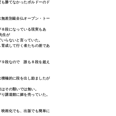
度も勝てなかったボルドーのド
は無差別級全仏オープン・トー
が８段になっている現実もあ
先生が
どいらないと言っていた。
し育成して行く者たちの差であ
が９段なので 誰も８段を超え
は積極的に段を出し励ましたが
達はその類いでは無い。
がり講道館に媚を売っていた。
。
、映画化でも、出版でも簡単に