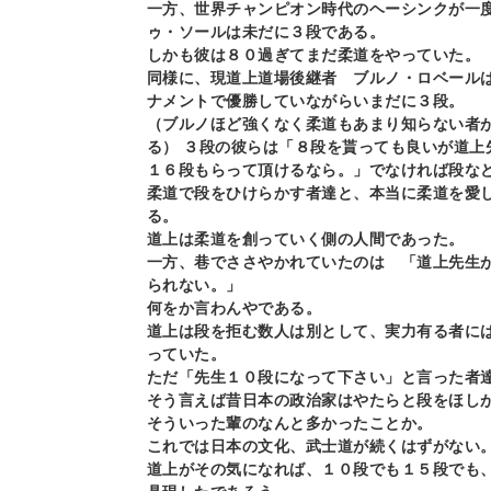
一方、世界チャンピオン時代のヘーシンクが一
ゥ・ソールは未だに３段である。
しかも彼は８０過ぎてまだ柔道をやっていた。
同様に、現道上道場後継者 ブルノ・ロベール
ナメントで優勝していながらいまだに３段。
（ブルノほど強くなく柔道もあまり知らない者
る）
３段の彼らは「８段を貰っても良いが道上
１６段もらって頂けるなら。」でなければ段な
柔道で段をひけらかす者達と、本当に柔道を愛
る。
道上は柔道を創っていく側の人間であった。
一方、巷でささやかれていたのは 「道上先生
られない。」
何をか言わんやである。
道上は段を拒む数人は別として、実力有る者に
っていた。
ただ「先生１０段になって下さい」と言った者
そう言えば昔日本の政治家はやたらと段をほし
そういった輩のなんと多かったことか。
これでは日本の文化、武士道が続くはずがない
道上がその気になれば、１０段でも１５段でも