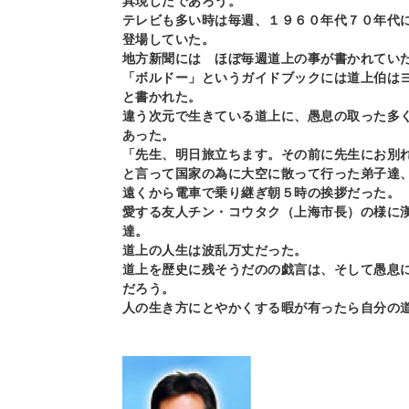
具現したであろう。
テレビも多い時は毎週、１９６０年代７０年代
登場していた。
地方新聞には ほぼ毎週道上の事が書かれてい
「ボルドー」というガイドブックには道上伯は
と書かれた。
違う次元で生きている道上に、愚息の取った多
あった。
「先生、明日旅立ちます。その前に先生にお別
と言って国家の為に大空に散って行った弟子達
遠くから電車で乗り継ぎ朝５時の挨拶だった。
愛する友人チン・コウタク（上海市長）の様に
達。
道上の人生は波乱万丈だった。
道上を歴史に残そうだのの戯言は、そして愚息
だろう。
人の生き方にとやかくする暇が有ったら自分の