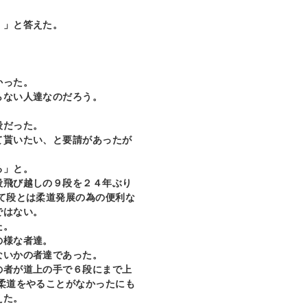
。」と答えた。
かった。
らない人達なのだろう。
段だった。
て貰いたい、と要請があったが
る」と。
段飛び越しの９段を２４年ぶり
て段とは柔道発展の為の便利な
ではない。
た。
の様な者達。
ないかの者達であった。
の者が道上の手で６段にまで上
柔道をやることがなかったにも
えた。