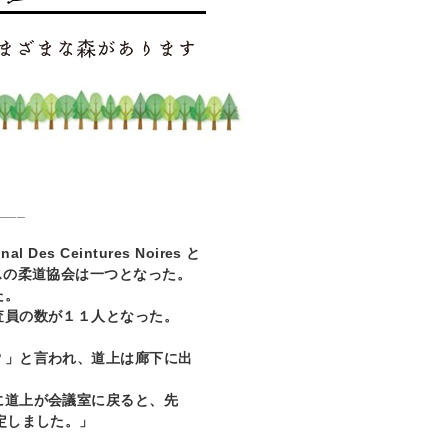
___
onal Des Ceintures Noires
と
スの柔道協会は一つとなった。
た。
査員の数が１１人となった。
？」と言われ、道上は廊下に出
に道上が会議室に戻ると、先
定しました。」