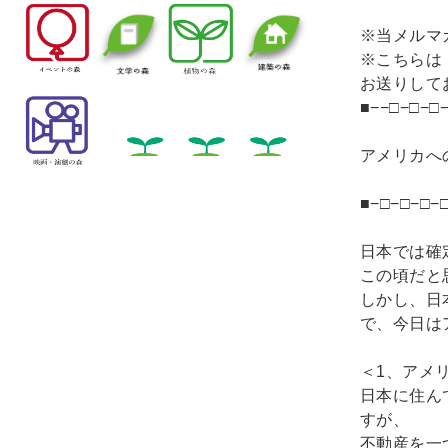
※当メルマ
※こちらは
お送りして
■−−□−□−□
アメリカへ
■−□−□−□−
日本では確
この頃だと
しかし、日
で、今日は
＜1、アメ
日本に住ん
すが、
不動産を一