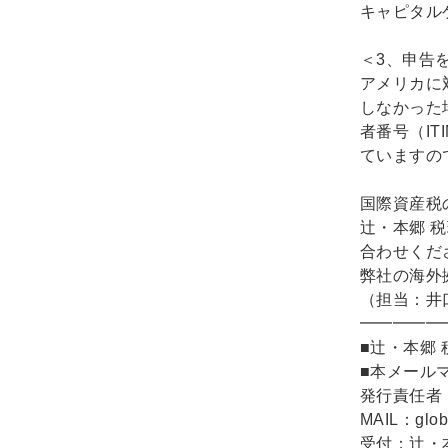
キャピタル
＜3、申告
アメリカに
しなかった
者番号（I
ていますの
国際資産税
辻・本郷 
合わせくだ
弊社の海外
（担当：井
━━━━━
■辻・本郷
■本メール
発行責任者
MAIL：global
受付：辻・