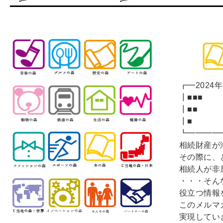
┏━2024
┃
┃
┃
┗━━━━
相続財産が
その際に、
相続人が非
・・・そん
役立つ情報
このメルマ
実現してい