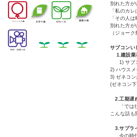
別れた方が
「私のカレ
「その人は
別れた方が
（ジョーク
サブコンいじ
1.建設業
1) 
2) ハウ
3) ゼネコ
(ゼネコン下
2.工期遅
「では
こんな話も
3.サプラ
今の時