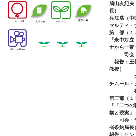
鳩山友紀夫
長）
呉江浩（中
マルティ・
第二部（１
「米中対立
ナから一帯
司会
報告：王義
教授）
大西広（
チムール・
福山
第三部（１
「「二つの
構と現実」
司会・デ
省条約局長
報告：ケン