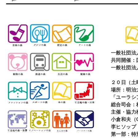
一般社団法
共同開催：
一般社団法
２０日（土
場所：明治
「ユーラシ
総合司会：
主催・協力
小倉和夫（
李ヒソップ
第一部：特