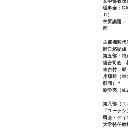
文学部教授
理事会；G
０）
主要議題；
画
主催機関代
野口悠紀雄
第
五
部：特
総合司会：
末吉竹二郎
岸輝雄（東
顧問）＊
劉学亮（
株
第六部（１
「ユーラシ
司会
・ディ
大学特任教