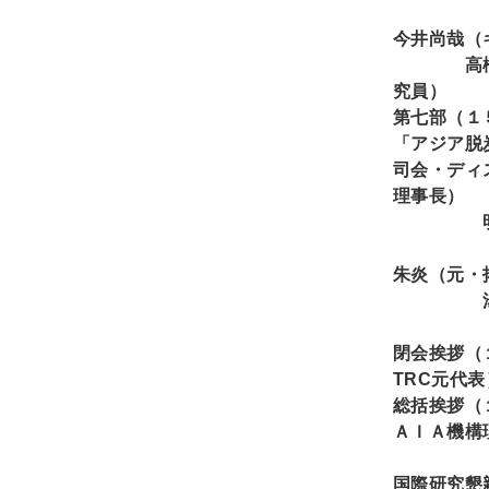
足立文
今井尚哉（
高
究員）
第
七
部（１
「アジア脱
司
会
・ディ
理事長）
明日
李志東
朱炎（元・
湯之上隆
閉会挨拶（
TRC
元代表
総括挨拶（
ＡＩＡ機構
国際研究懇