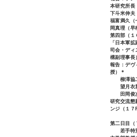
本研究所長
下斗米伸夫
福富満久（
岡真理（早
第四部（１
「日本軍拡
司会・ディ
構副理事長
報告：デヴ
授）＊
柳澤協二
望月衣塑
田岡俊次
研究交流懇
ンジ（１７
主
第二日目（
若手特別