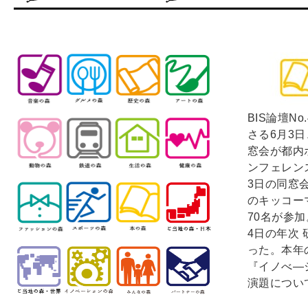
BIS論壇N
さる6月3
窓会が都内
ンフェレン
3日の同窓
のキッコー
70名が参加
4日の年次
った。本年
『イノべ―
演題につい