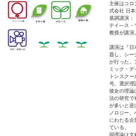
主催はコロ
式会社 日
基調講演：
テイ―ス・
教授が講演
講演は『日
題し、シー
が行った。ア
ミック・デ
トンスクー
号。選択理
彼女の理論
法の研究で
が多いと逆
ノロジー、
にわたる企
ている。
同理論は文