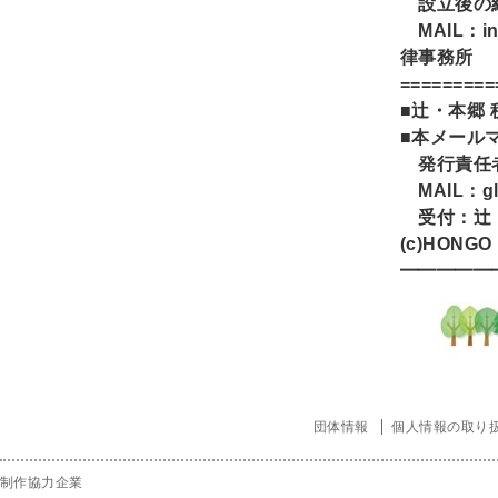
設立後の維
MAIL
：in
律事務所
=========
■辻・本郷
■本メール
発行責任
MAIL
：
g
受付：辻
(c)HONGO
━━━━━
団体情報
個人情報の取り
制作協力企業