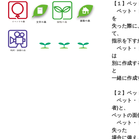
【１】ペッ
ペット・ト
を
失った際に
て、
指示を下す
ペット・ト
は
別に作成す
と
一緒に作成
【２】ペッ
ペット・ト
者)
と、
ペットの面
ペット・ト
失った
場合に備え