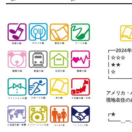
┏━2024
年
┃☆
┃
┗━━━━
アメリカ・
現地在住の
┏
┗━━…━