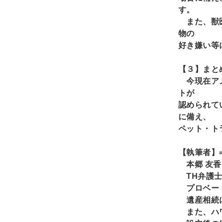
す。
また、獣医
物の
好き嫌い等
【３】まと
今現在アメ
トが
認められて
に備え、
ペット・ト
【執筆者】===
本郷
友
TH
弁護
プロベートやTr
遺産相続に
また、ハワ