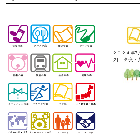
２０２４年7
グ] ・外交